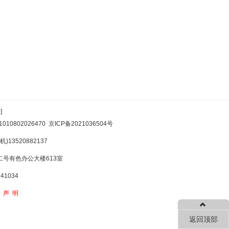
]
10802026470
京ICP备2021036504号
)13520882137
号有色办公大楼613室
1034
权声明
返回顶部