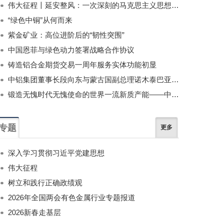
伟大征程丨延安整风：一次深刻的马克思主义思想教育运动
“绿色中铜”从何而来
紫金矿业：高位进阶后的“韧性突围”
中国恩菲与绿色动力签署战略合作协议
铸造铝合金期货交易一周年服务实体功能初显
中铝集团董事长段向东与蒙古国副总理诺木泰巴亚尔举行会谈
锻造无愧时代无愧使命的世界一流新质产能——中国有色金属工业的战略应对与破局之道（二）
专题
更多
深入学习贯彻习近平党建思想
伟大征程
树立和践行正确政绩观
2026年全国两会有色金属行业专题报道
2026新春走基层