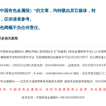
非中国有色金属报）”的文章，均转载自其它媒体，转
，仅供读者参考。
色网概不负任何责任。
更多相关新闻
[中国有色金属报社]
-
[网站导航]
-
[联系我们]
-
[广告服务]
-
[有色金属商务平台]
-
[人才招聘
广播电视节目制作经营许可证
互联网新闻信息服务许可证10120170077
京公网安备110
小时)：13522111285 内容支持：010-63941034
；运维支持：010-63971479 (手机
34 (手机)13520882137；E-mail：
cnmn@cnmn.com.cn
地址：北京市复兴路乙十二
年法律顾问——北京市大成律师事务所杨贵生律师 虚假失实报道举报电话：010-6394
所有:中国有色金属报社
未经书面授权禁止使用
本站版
技术支持：中国有色金属报社
+86-010-63941034