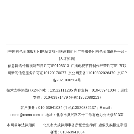
返回顶部
[中国有色金属报社]
-
[网站导航]
-
[联系我们]
-
[广告服务]
-
[有色金属商务平台]
-
[人才招聘]
返回首页
信息网络传播视听节目许可证0108313
广播电视节目制作经营许可证
互联
网新闻信息服务许可证10120170077
京公网安备11010802026470
京ICP
备2021036504号
技术支持热线(7X24小时)：13522111285 内容支持：010-63941034
；运维
支持：010-63971479 (手机)13520882137
客户服务：010-63941034 (手机)13520882137；E-mail：
cnmn@cnmn.com.cn
地址：北京市复兴路乙十二号有色办公大楼613室
本网常年法律顾问——北京市大成律师事务所杨贵生律师 虚假失实报道举报
电话：010-63941034