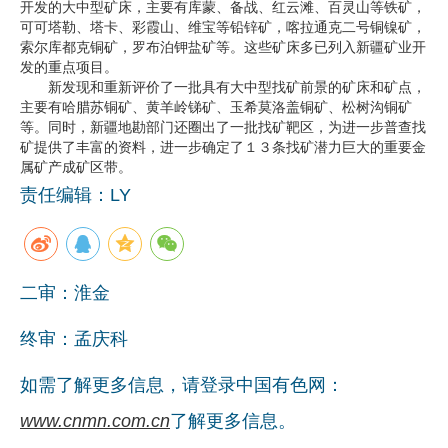
开发的大中型矿床，主要有库蒙、备战、红云滩、百灵山等铁矿，
可可塔勒、塔卡、彩霞山、维宝等铅锌矿，喀拉通克二号铜镍矿，
企业文化
索尔库都克铜矿，罗布泊钾盐矿等。这些矿床多已列入新疆矿业开
发的重点项目。
《资源再生》杂志
新发现和重新评价了一批具有大中型找矿前景的矿床和矿点，
主要有哈腊苏铜矿、黄羊岭锑矿、玉希莫洛盖铜矿、松树沟铜矿
行情报价
等。同时，新疆地勘部门还圈出了一批找矿靶区，为进一步普查找
矿提供了丰富的资料，进一步确定了１３条找矿潜力巨大的重要金
数字报
属矿产成矿区带。
责任编辑：LY
二审：淮金
终审：孟庆科
如需了解更多信息，请登录中国有色网：
www.cnmn.com.cn
了解更多信息。