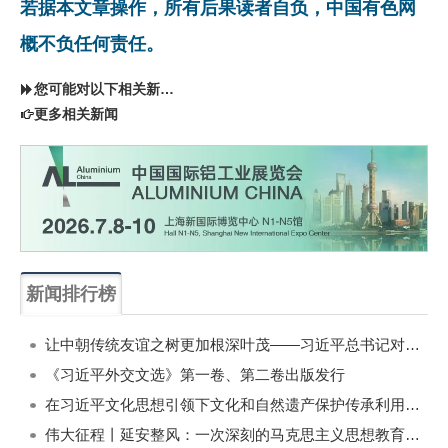
若据本文章操作，所有后果读者自负，中国有色网
概不负任何责任。
您可能对以下相关新闻同样感兴趣
更多相关新闻
新闻排行榜
一周
每月
让中朝传统友谊之树更加根深叶茂——习近平总书记对朝鲜进行国事访问纪实
《习近平外交文选》第一卷、第二卷出版发行
在习近平文化思想引领下文化和自然遗产保护传承利用工作开创新局面
伟大征程丨延安整风：一次深刻的马克思主义思想教育运动