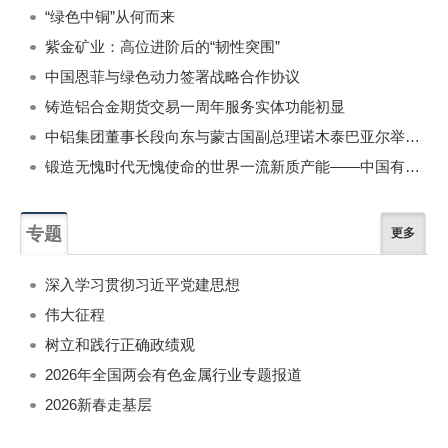
“绿色中铜”从何而来
紫金矿业：高位进阶后的“韧性突围”
中国恩菲与绿色动力签署战略合作协议
铸造铝合金期货交易一周年服务实体功能初显
中铝集团董事长段向东与蒙古国副总理诺木泰巴亚尔举行会谈
锻造无愧时代无愧使命的世界一流新质产能——中国有色金属工业的战略应对与破局之道（二）
专题
更多
深入学习贯彻习近平党建思想
伟大征程
树立和践行正确政绩观
2026年全国两会有色金属行业专题报道
2026新春走基层