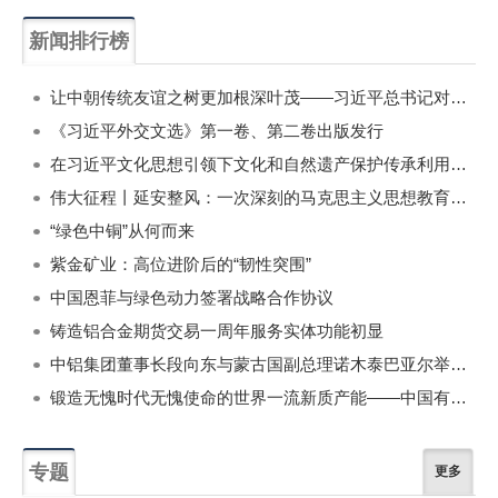
新闻排行榜
一周
每月
让中朝传统友谊之树更加根深叶茂——习近平总书记对朝鲜进行国事访问纪实
《习近平外交文选》第一卷、第二卷出版发行
在习近平文化思想引领下文化和自然遗产保护传承利用工作开创新局面
伟大征程丨延安整风：一次深刻的马克思主义思想教育运动
“绿色中铜”从何而来
紫金矿业：高位进阶后的“韧性突围”
中国恩菲与绿色动力签署战略合作协议
铸造铝合金期货交易一周年服务实体功能初显
中铝集团董事长段向东与蒙古国副总理诺木泰巴亚尔举行会谈
锻造无愧时代无愧使命的世界一流新质产能——中国有色金属工业的战略应对与破局之道（二）
专题
更多