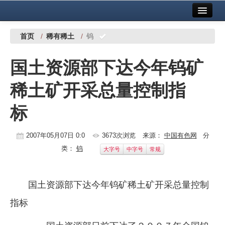
首页
中国有色金属报社主办
广告服务
首页
/
稀有稀土
/
钨
要闻
国土资源部下达今年钨矿
铜镍铅锌
稀土矿开采总量控制指
铝
标
稀有稀土
有色市场
2007年05月07日 0:0
3673次浏览
来源：
中国有色网
分
类：
钨
大字号
中字号
常规
科技
镁钛
国土资源部下达今年钨矿稀土矿开采总量控制
地矿 建设
指标
党建工作