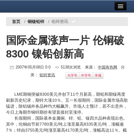
首页
中国有色金属报社主办
广告服务
首页
/
铜镍铅锌
/
铅锌资讯
要闻
国际金属涨声一片 伦铜破
铜镍铅锌
8300 镍铅创新高
铝
稀有稀土
2007年05月08日 0:0
5138次浏览
来源：
中国有色网
分
类：
铅锌资讯
大字号
中字号
常规
有色市场
科技
LME期铜突破8300美元并创下11个月新高，期铅和期镍再度
刷新历史纪录，期锌大涨10％。五一长假期间，国际金属市场高歌
镁钛
猛进，除铝锡外各品种均大幅飙升。市场人士预计，若不出意外，
今日上海期市铜锌期价有望直接封至涨停。
地矿 建设
长假期间，国际基本金属铜、锌、铅、镍四大品种表现出色。
其中，伦铜由节前7780美元/吨上涨至最高8335美元/吨，涨幅逾
党建工作
7％；锌由3755美元/吨涨至最高4170美元/吨，涨幅高达11％。截