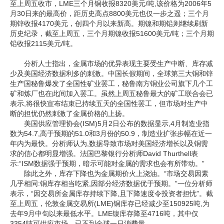
至上周五收市，LME三个月铜收报8320美元/吨,该价格为2006年5
月30日来的最高价，距历史高点8800美元也仅一步之遥；三个月
企业文化
期锌收报4170美元，创四个月以来新高。期镍和期铅则继续刷新
历史纪录，截至上周五，三个月期镍收报51600美元/吨；三个月期
《资源再生》杂志
铅收报2115美元/吨。
行情报价
分析人士指出，金属市场的优异表现主要受生产中断、库存减
少及美国经济数据利多的刺激。中国长假期间，全球第三大铜和锌
数字报
生产国秘鲁爆发了全国性矿业罢工，秘鲁南方铜业公司旗下几个工
矿和炼厂也在此间加入罢工。虽然上周五秘鲁最大的矿工联合会已
表示,将很快宣布结束已持续五天的全国性罢工，但市场对生产中
断的担忧仍然刺激了金属价格的上扬。
美国供应管理协会(ISM)5月2日公布的数据显示,4月制造业指
数为54.7,高于预期的51.0和3月份的50.9，制造业扩张步幅在近一
年内为最快。分析师认为,数据导致市场对美国经济增长以及铜需
求的信心都明显增强。法国巴黎银行分析师David Thurthell表
示:“ISM数据强于预期，暗示可能对金属的需求也会有所带动。”
除此之外，库存下降也为金属期价火上浇油。“市场交易因素
几乎相同:铜库存相当吃紧,因部分经济数据优于预期。”一位分析师
表示，“因交易所金属库存持续下降,且下降速度令投资者担忧”。截
至上周五，伦敦金属交易所(LME)铜库存已经减少至150925吨,为
去年9月中旬以来最低水平。LME镍库存降至4716吨，其中仅
3354吨可供应市场，已不到全球一日消费量。