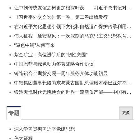
一周
每月
让中朝传统友谊之树更加根深叶茂——习近平总书记对朝鲜进行国事访问纪实
《习近平外交文选》第一卷、第二卷出版发行
在习近平文化思想引领下文化和自然遗产保护传承利用工作开创新局面
伟大征程丨延安整风：一次深刻的马克思主义思想教育运动
“绿色中铜”从何而来
紫金矿业：高位进阶后的“韧性突围”
中国恩菲与绿色动力签署战略合作协议
铸造铝合金期货交易一周年服务实体功能初显
中铝集团董事长段向东与蒙古国副总理诺木泰巴亚尔举行会谈
锻造无愧时代无愧使命的世界一流新质产能——中国有色金属工业的战略应对与破局之道（二）
专题
更多
深入学习贯彻习近平党建思想
伟大征程