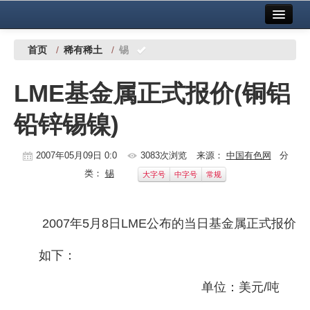
首页
中国有色金属报社主办
广告服务
首页
/
稀有稀土
/
锡
要闻
LME基金属正式报价(铜铝
铜镍铅锌
铅锌锡镍)
铝
稀有稀土
2007年05月09日 0:0
3083次浏览
来源：
中国有色网
分
类：
锡
大字号
中字号
常规
有色市场
科技
2007年5月8日LME公布的当日基金属正式报价
镁钛
如下：
地矿 建设
单位：美元/吨
党建工作