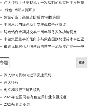
伟大征程丨延安整风：一次深刻的马克思主义思想教育运动
“绿色中铜”从何而来
紫金矿业：高位进阶后的“韧性突围”
中国恩菲与绿色动力签署战略合作协议
铸造铝合金期货交易一周年服务实体功能初显
中铝集团董事长段向东与蒙古国副总理诺木泰巴亚尔举行会谈
锻造无愧时代无愧使命的世界一流新质产能——中国有色金属工业的战略应对与破局之道（二）
专题
更多
深入学习贯彻习近平党建思想
伟大征程
树立和践行正确政绩观
2026年全国两会有色金属行业专题报道
2026新春走基层