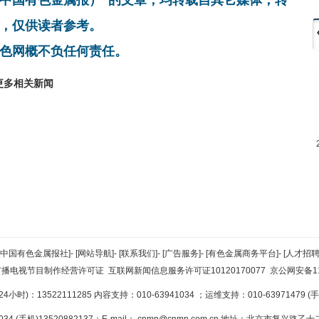
，仅供读者参考。
色网概不负任何责任。
更多相关新闻
[中国有色金属报社]
-
[网站导航]
-
[联系我们]
-
[广告服务]
-
[有色金属商务平台]
-
[人才招聘
广播电视节目制作经营许可证
互联网新闻信息服务许可证10120170077
京公网安备110
小时)：13522111285 内容支持：010-63941034
；运维支持：010-63971479 (手机
34 (手机)13520882137；E-mail：
cnmn@cnmn.com.cn
地址：北京市复兴路乙十二