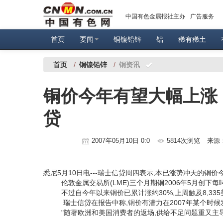
中国有色金属报社主办
广告服务
首页
要闻
铜镍铅锌
铝
稀有稀土
首页
/
铜镍铅锌
/
铜资讯
铜价今年有望大幅上涨
贷
2007年05月10日 0:0
5814次浏览
来源
悉尼5月10日电---瑞士信贷周四表示,本已涨势冲天的铜
伦敦金属交易所(LME)三个月期铜2006年5月创下每吨
不过自今年以来铜价已累计涨约30%,上周触及8,335
瑞士信贷在报告中称,铜价有潜力在2007年某个时候发力攻克
"随著欧洲和美国消费者的返场,供给不足问题重又主导市