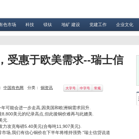
有色市场
科技
镁钛
地矿 建设
党建工作
企业文化
，受惠于欧美需求--瑞士信
：
中国有色网
分类：
铜资讯
大字号
中字号
常规
价今年可能会进一步走高,因美国和欧洲铜需求回升.
8,800美元的纪录高点,但此後铜价难再与此媲美.
美元.
每磅5.40美元(合每吨11,907美元).
场,我们有信心铜价在下半年将维持强势."瑞士信贷说道