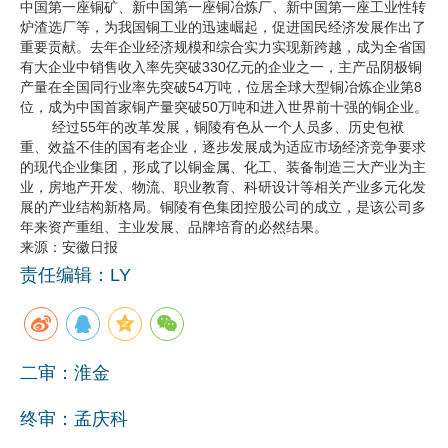
中国第一座铜矿、新中国第一座铜冶炼厂、新中国第一座工业性转
炉渣选厂等，为我国铜工业的迅速崛起，促进国民经济发展作出了
企业文化
重要贡献。去年企业经济规模和综合实力实现新跨越，成为全省国
有大企业中销售收入率先突破330亿元的企业之一，主产品阴极铜
《资源再生》杂志
产量在全国同行业率先突破54万吨，位居全球大型铜冶炼企业第8
位，成为中国首家铜产量突破50万吨和进入世界前十强的铜企业。
行情报价
经过55年的改革发展，铜陵有色从一个人员多、历史包袱
重、效益不佳的国有老企业，逐步发展成为适应市场经济竞争要求
数字报
的现代企业集团，形成了以铜金属、化工、装备制造三大产业为主
业，房地产开发、物流、职业教育、科研设计等相关产业多元化发
展的产业结构新格局。铜陵有色集团控股公司的成立，是该公司多
年来资产重组、主业发展、品牌培育的必然结果。
来源：安徽日报
责任编辑：LY
二审：淮金
终审：孟庆科