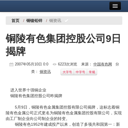
首页
中国有色金属报社主办
广告服务
首页
/
铜镍铅锌
/
铜资讯
要闻
铜陵有色集团控股公司9日
铜镍铅锌
揭牌
铝
稀有稀土
2007年05月10日 0:0
6223次浏览
来源：
中国有色网
分
类：
铜资讯
大字号
中字号
常规
有色市场
科技
进入世界十强铜企业
铜陵有色集团控股公司昨揭牌
镁钛
5月9日，铜陵有色金属集团控股有限公司揭牌，这标志着铜
地矿 建设
陵有色金属公司正式更名为铜陵有色金属集团控股有限公司，实现
由工厂制企业向公司制企业的转变。
党建工作
铜陵有色1952年建成投产以来，创造了多项共和国第一：新