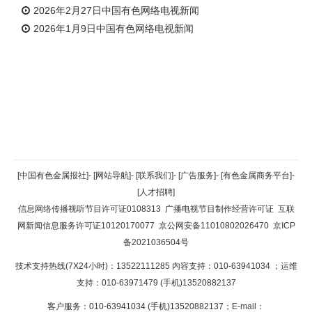
2026年2月27日中国有色网络电视新闻
2026年1月9日中国有色网络电视新闻
返回顶部
[中国有色金属报社]
-
[网站导航]
-
[联系我们]
-
[广告服务]
-
[有色金属商务平台]
-
[人才招聘]
返回首页
信息网络传播视听节目许可证0108313
广播电视节目制作经营许可证
互联
网新闻信息服务许可证10120170077
京公网安备11010802026470
京ICP
备2021036504号
技术支持热线(7X24小时)：13522111285 内容支持：010-63941034
；运维
支持：010-63971479 (手机)13520882137
客户服务：010-63941034 (手机)13520882137；E-mail：