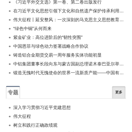
《习近平外交文选》第一卷、第二卷出版发行
在习近平文化思想引领下文化和自然遗产保护传承利用工作开创新局面
伟大征程丨延安整风：一次深刻的马克思主义思想教育运动
“绿色中铜”从何而来
紫金矿业：高位进阶后的“韧性突围”
中国恩菲与绿色动力签署战略合作协议
铸造铝合金期货交易一周年服务实体功能初显
中铝集团董事长段向东与蒙古国副总理诺木泰巴亚尔举行会谈
锻造无愧时代无愧使命的世界一流新质产能——中国有色金属工业的战略应对与破局之道（二）
专题
更多
深入学习贯彻习近平党建思想
伟大征程
树立和践行正确政绩观