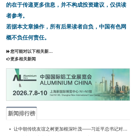
的在于传递更多信息，并不构成投资建议，仅供读
者参考。
若据本文章操作，所有后果读者自负，中国有色网
概不负任何责任。
您可能对以下相关新闻同样感兴趣
更多相关新闻
新闻排行榜
一周
每月
让中朝传统友谊之树更加根深叶茂——习近平总书记对朝鲜进行国事访问纪实