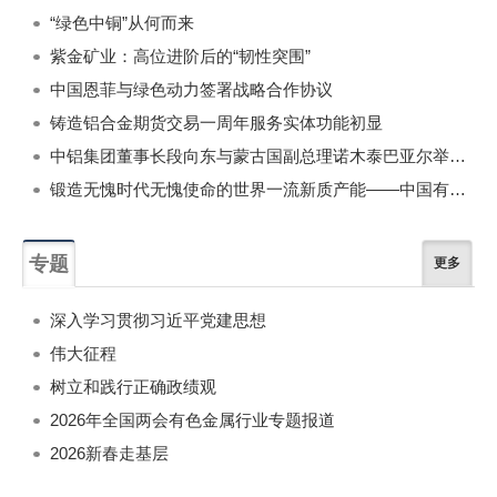
“绿色中铜”从何而来
紫金矿业：高位进阶后的“韧性突围”
中国恩菲与绿色动力签署战略合作协议
铸造铝合金期货交易一周年服务实体功能初显
中铝集团董事长段向东与蒙古国副总理诺木泰巴亚尔举行会谈
锻造无愧时代无愧使命的世界一流新质产能——中国有色金属工业的战略应对与破局之道（二）
专题
更多
深入学习贯彻习近平党建思想
伟大征程
树立和践行正确政绩观
2026年全国两会有色金属行业专题报道
2026新春走基层