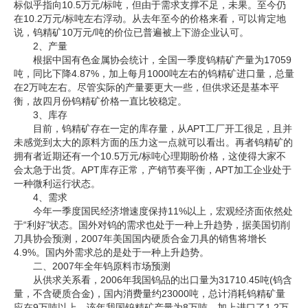
标似乎指向10.5万元/标吨，但由于需求支撑不足，未果。至今仍
在10.2万元/标吨左右浮动。从去年至今的价格来看，可以肯定地
企业文化
说，钨精矿10万元/吨的价位已普遍被上下游企业认可。
2、产量
《资源再生》杂志
根据中国有色金属协会统计，全国一季度钨精矿产量为17059
吨，同比下降4.87%，加上每月1000吨左右的钨精矿进口量，总量
行情报价
在2万吨左右。尽管实际的产量要更大一些，但供求还是基本平
衡，故四月份钨精矿价格一直比较稳定。
数字报
3、库存
目前，钨精矿存在一定的库存量，从APT工厂开工很足，且并
未感觉到太大的原料方面的压力这一点就可以看出。再者钨精矿的
拥有者近期还有一个10.5万元/标吨心理期盼价格，这使得大家不
会太急于出货。APT库存正常，产销节奏平衡，APT加工企业处于
一种微利运行状态。
4、需求
今年一季度国民经济增速度保持11%以上，宏观经济面依然处
于“利好”状态。国外对钨的需求也处于一种上升趋势，据美国切削
刀具协会预测，2007年美国国内硬质合金刀具的销售将增长
4.9%。国内外需求总的是处于一种上升趋势。
二、2007年全年钨原料市场预测
从供求关系看，2006年我国钨品的出口量为31710.45吨(钨含
量，不含硬质合金)，国内消费量约23000吨，总计消耗钨精矿量
应在9万吨以上，该年我国钨精矿产量为8万吨，加上进口了1.2万