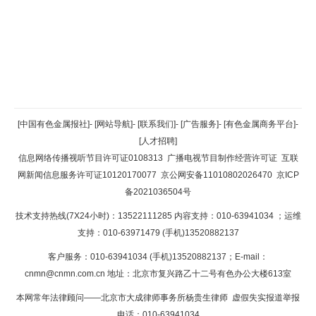
返回顶部
[中国有色金属报社]
-
[网站导航]
-
[联系我们]
-
[广告服务]
-
[有色金属商务平台]
-
[人才招聘]
返回首页
信息网络传播视听节目许可证0108313
广播电视节目制作经营许可证
互联
网新闻信息服务许可证10120170077
京公网安备11010802026470
京ICP
备2021036504号
技术支持热线(7X24小时)：13522111285 内容支持：010-63941034
；运维
支持：010-63971479 (手机)13520882137
客户服务：010-63941034 (手机)13520882137；E-mail：
cnmn@cnmn.com.cn
地址：北京市复兴路乙十二号有色办公大楼613室
本网常年法律顾问——北京市大成律师事务所杨贵生律师 虚假失实报道举报
电话：010-63941034