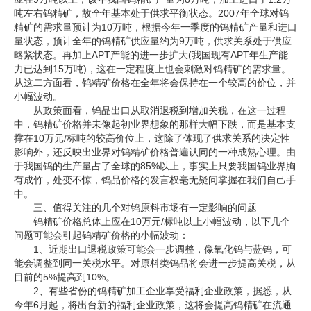
吨左右钨精矿，故全年基本处于供求平衡状态。2007年全球对钨
精矿的需求量预计为10万吨，根据今年一季度的钨精矿产量和进口
量状态，预计全年的钨精矿供应量约为9万吨，供求关系处于供应
略紧状态。再加上APT产能的进一步扩大(我国现有APT年生产能
力已达到15万吨)，这在一定程度上也会刺激对钨精矿的需求量。
从这二方面看，钨精矿价格在全年将会保持在一个较高的价位，并
小幅波动。
从政策面看，钨品出口从取消退税到增加关税，在这一过程
中，钨精矿价格并未像起初业界想象的那样大幅下跌，而是基本支
撑在10万元/标吨的较高价位上，这除了体现了供求关系的决定性
影响外，还反映出业界对钨精矿价格普遍认同的一种成熟心理。由
于我国钨的生产量占了全球的85%以上，事实上只要我国钨业界胸
有成竹，处变不惊，钨品价格的发言权毫无疑问掌握在我们自己手
中。
三、值得关注的几个对钨原料市场有一定影响的问题
钨精矿价格总体上应在10万元/标吨以上小幅波动，以下几个
问题可能会引起钨精矿价格的小幅波动：
1、近期出口退税政策可能会一步调整，像氧化钨与蓝钨，可
能会调整到同一关税水平。对原料类钨品将会进一步提高关税，从
目前的5%提高到10%。
2、有些省份的钨精矿加工企业享受福利企业政策，据悉，从
今年6月起，将出台新的福利企业政策，这将会提高钨精矿在流通