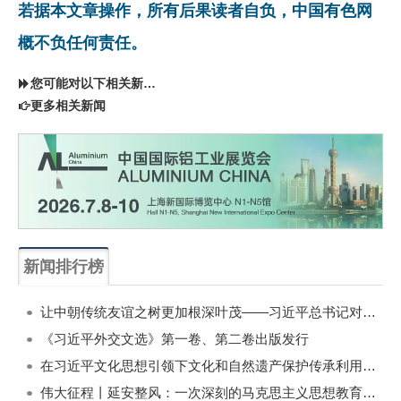
若据本文章操作，所有后果读者自负，中国有色网
概不负任何责任。
您可能对以下相关新闻同样感兴趣
更多相关新闻
新闻排行榜
一周
每月
让中朝传统友谊之树更加根深叶茂——习近平总书记对朝鲜进行国事访问纪实
《习近平外交文选》第一卷、第二卷出版发行
在习近平文化思想引领下文化和自然遗产保护传承利用工作开创新局面
伟大征程丨延安整风：一次深刻的马克思主义思想教育运动