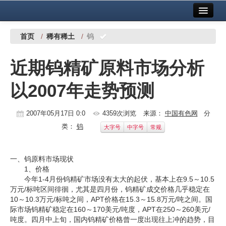
首页
中国有色金属报社主办
广告服务
首页
/
稀有稀土
/
钨
要闻
近期钨精矿原料市场分析
铜镍铅锌
以2007年走势预测
铝
稀有稀土
2007年05月17日 0:0
4359次浏览
来源：
中国有色网
分
类：
钨
大字号
中字号
常规
有色市场
科技
一、钨原料市场现状
1、价格
镁钛
今年1-4月份钨精矿市场没有太大的起伏，基本上在9.5～10.5
万元/标吨区间徘徊，尤其是四月份，钨精矿成交价格几乎稳定在
地矿 建设
10～10.3万元/标吨之间，APT价格在15.3～15.8万元/吨之间。国
际市场钨精矿稳定在160～170美元/吨度，APT在250～260美元/
党建工作
吨度。四月中上旬，国内钨精矿价格曾一度出现往上冲的趋势，目