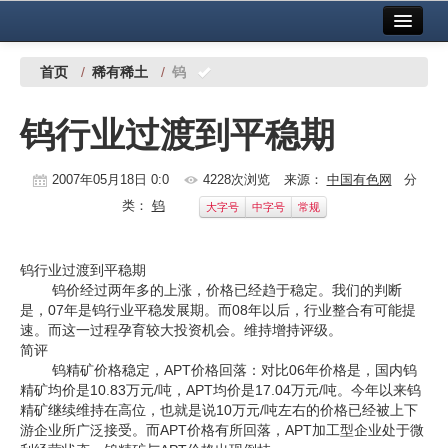
首页
中国有色金属报社主办
广告服务
首页
/
稀有稀土
/
钨
要闻
钨行业过渡到平稳期
铜镍铅锌
2007年05月18日 0:0
4228次浏览
来源：
中国有色网
分
铝
类：
钨
大字号
中字号
常规
稀有稀土
有色市场
钨行业过渡到平稳期
钨价经过两年多的上涨，价格已经趋于稳定。我们的判断
科技
是，07年是钨行业平稳发展期。而08年以后，行业整合有可能提
速。而这一过程孕育较大投资机会。维持增持评级。
镁钛
简评
钨精矿价格稳定，APT价格回落：对比06年价格是，国内钨
精矿均价是10.83万元/吨，APT均价是17.04万元/吨。今年以来钨
地矿 建设
精矿继续维持在高位，也就是说10万元/吨左右的价格已经被上下
游企业所广泛接受。而APT价格有所回落，APT加工型企业处于微
党建工作