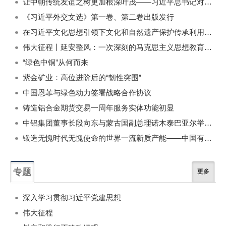
让中朝传统友谊之树更加根深叶茂——习近平总书记对朝鲜进行国事访问纪实
《习近平外交文选》第一卷、第二卷出版发行
在习近平文化思想引领下文化和自然遗产保护传承利用工作开创新局面
伟大征程丨延安整风：一次深刻的马克思主义思想教育运动
“绿色中铜”从何而来
紫金矿业：高位进阶后的“韧性突围”
中国恩菲与绿色动力签署战略合作协议
铸造铝合金期货交易一周年服务实体功能初显
中铝集团董事长段向东与蒙古国副总理诺木泰巴亚尔举行会谈
锻造无愧时代无愧使命的世界一流新质产能——中国有色金属工业的战略应对与破局之道（二）
专题
更多
深入学习贯彻习近平党建思想
伟大征程