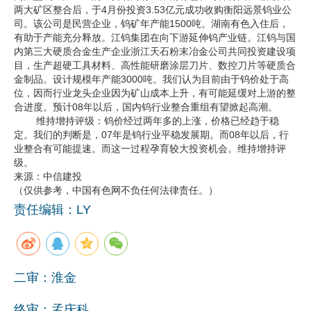
两大矿区整合后，于4月份投资3.53亿元成功收购衡阳远景钨业公
司。该公司是民营企业，钨矿年产能1500吨。湖南有色入住后，
有助于产能充分释放。江钨集团在向下游延伸钨产业链。江钨与国
内第三大硬质合金生产企业浙江天石粉末冶金公司共同投资建设项
目，生产超硬工具材料、高性能研磨涂层刀片、数控刀片等硬质合
金制品。设计规模年产能3000吨。我们认为目前由于钨价处于高
位，因而行业龙头企业因为矿山成本上升，有可能延缓对上游的整
合进度。预计08年以后，国内钨行业整合重组有望掀起高潮。
维持增持评级：钨价经过两年多的上涨，价格已经趋于稳
定。我们的判断是，07年是钨行业平稳发展期。而08年以后，行
业整合有可能提速。而这一过程孕育较大投资机会。维持增持评
级。
来源：中信建投
（仅供参考，中国有色网不负任何法律责任。）
责任编辑：LY
二审：淮金
终审：孟庆科