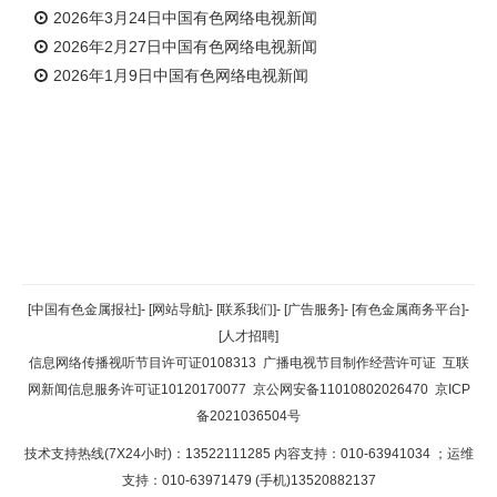
2026年3月24日中国有色网络电视新闻
2026年2月27日中国有色网络电视新闻
2026年1月9日中国有色网络电视新闻
返回顶部
[中国有色金属报社]
-
[网站导航]
-
[联系我们]
-
[广告服务]
-
[有色金属商务平台]
-
[人才招聘]
返回首页
信息网络传播视听节目许可证0108313
广播电视节目制作经营许可证
互联
网新闻信息服务许可证10120170077
京公网安备11010802026470
京ICP
备2021036504号
技术支持热线(7X24小时)：13522111285 内容支持：010-63941034
；运维
支持：010-63971479 (手机)13520882137