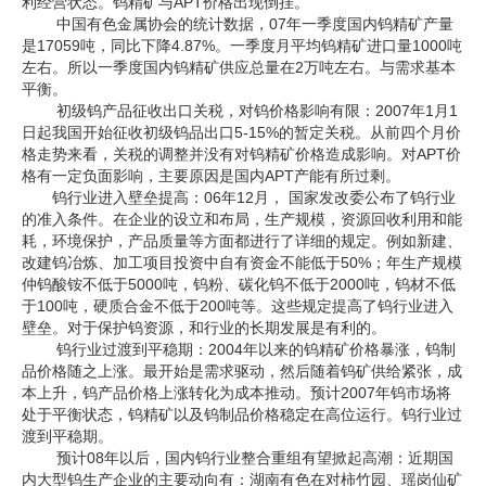
利经营状态。钨精矿与APT价格出现倒挂。
中国有色金属协会的统计数据，07年一季度国内钨精矿产量
企业文化
是17059吨，同比下降4.87%。一季度月平均钨精矿进口量1000吨
左右。所以一季度国内钨精矿供应总量在2万吨左右。与需求基本
《资源再生》杂志
平衡。
初级钨产品征收出口关税，对钨价格影响有限：2007年1月1
行情报价
日起我国开始征收初级钨品出口5-15%的暂定关税。从前四个月价
格走势来看，关税的调整并没有对钨精矿价格造成影响。对APT价
数字报
格有一定负面影响，主要原因是国内APT产能有所过剩。
钨行业进入壁垒提高：06年12月， 国家发改委公布了钨行业
的准入条件。在企业的设立和布局，生产规模，资源回收利用和能
耗，环境保护，产品质量等方面都进行了详细的规定。例如新建、
改建钨冶炼、加工项目投资中自有资金不能低于50%；年生产规模
仲钨酸铵不低于5000吨，钨粉、碳化钨不低于2000吨，钨材不低
于100吨，硬质合金不低于200吨等。这些规定提高了钨行业进入
壁垒。对于保护钨资源，和行业的长期发展是有利的。
钨行业过渡到平稳期：2004年以来的钨精矿价格暴涨，钨制
品价格随之上涨。最开始是需求驱动，然后随着钨矿供给紧张，成
本上升，钨产品价格上涨转化为成本推动。预计2007年钨市场将
处于平衡状态，钨精矿以及钨制品价格稳定在高位运行。钨行业过
渡到平稳期。
预计08年以后，国内钨行业整合重组有望掀起高潮：近期国
内大型钨生产企业的主要动向有：湖南有色在对柿竹园、瑶岗仙矿