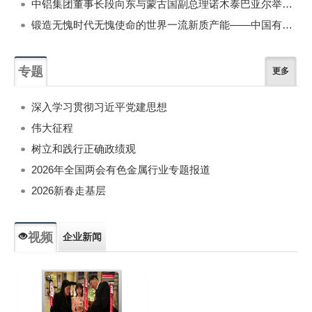
中铝集团董事长段向东与蒙古国副总理诺木泰巴亚尔举行会谈
锻造无愧时代无愧使命的世界一流新质产能——中国有色金属工业的战略应对与破局之道（二）
专题
更多
深入学习贯彻习近平党建思想
伟大征程
树立和践行正确政绩观
2026年全国两会有色金属行业专题报道
2026新春走基层
视频
企业新闻
专题新闻
人物专访