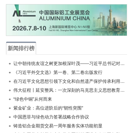
新闻排行榜
一周
每月
让中朝传统友谊之树更加根深叶茂——习近平总书记对朝鲜进行国事访问纪实
《习近平外交文选》第一卷、第二卷出版发行
在习近平文化思想引领下文化和自然遗产保护传承利用工作开创新局面
伟大征程丨延安整风：一次深刻的马克思主义思想教育运动
“绿色中铜”从何而来
紫金矿业：高位进阶后的“韧性突围”
中国恩菲与绿色动力签署战略合作协议
铸造铝合金期货交易一周年服务实体功能初显