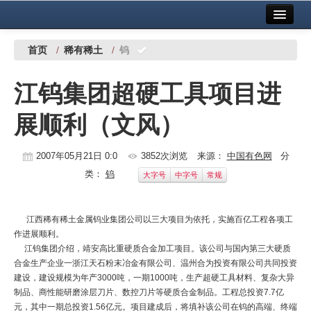
首页
中国有色金属报社主办
广告服务
首页
/
稀有稀土
/
钨
要闻
江钨集团超硬工具项目进
铜镍铅锌
展顺利（文风）
铝
稀有稀土
2007年05月21日 0:0
3852次浏览
来源：
中国有色网
分
类：
钨
大字号
中字号
常规
有色市场
科技
江西稀有稀土金属钨业集团公司以三大项目为依托，实施百亿工程各项工
作进展顺利。
镁钛
江钨集团介绍，靖安高比重硬质合金加工项目。该公司与国内第三大硬质
合金生产企业一浙江天石粉末冶金有限公司、温州合为投资有限公司共同投资
地矿 建设
建设，建设规模为年产
3000
吨，一期
1000
吨，生产超硬工具材料、复杂大异
制品、商性能研磨涂层刀片、数控刀片等硬质合金制品。工程总投资
7.7
亿
党建工作
元，其中一期总投资
1.56
亿元。项目建成后，将填补该公司在钨的高端、终端