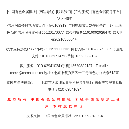
返回顶部
[中国有色金属报社]
-
[网站导航]
-
[联系我们]
-
[广告服务]
-
[有色金属商务平台]
-
[人才招聘]
返回首页
信息网络传播视听节目许可证0108313
广播电视节目制作经营许可证
互联
网新闻信息服务许可证10120170077
京公网安备11010802026470
京ICP
备2021036504号
技术支持热线(7X24小时)：13522111285 内容支持：010-63941034
；运维
支持：010-63971479 (手机)13520882137
客户服务：010-63941034 (手机)13520882137；E-mail：
cnmn@cnmn.com.cn
地址：北京市复兴路乙十二号有色办公大楼613室
本网常年法律顾问——北京市大成律师事务所杨贵生律师 虚假失实报道举报
电话：010-63941034
版权所有:中国有色金属报社
未经书面授权禁止使
用
本站版权声明
技术支持：中国有色金属报社
+86-010-63941034