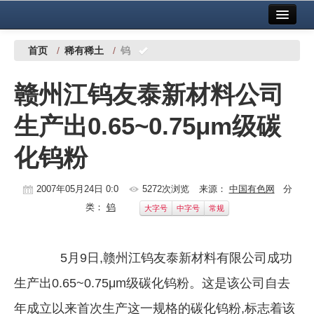
首页
中国有色金属报社主办
广告服务
首页
/
稀有稀土
/
钨
要闻
赣州江钨友泰新材料公司
铜镍铅锌
生产出0.65~0.75μm级碳
铝
化钨粉
稀有稀土
有色市场
2007年05月24日 0:0
5272次浏览
来源：
中国有色网
分
类：
钨
大字号
中字号
常规
科技
镁钛
5月9日,赣州江钨友泰新材料有限公司成功
地矿 建设
生产出0.65~0.75μm级碳化钨粉。这是该公司自去
党建工作
年成立以来首次生产这一规格的碳化钨粉,标志着该