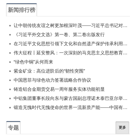
新闻排行榜
一周
每月
让中朝传统友谊之树更加根深叶茂——习近平总书记对朝鲜进行国事访问纪实
《习近平外交文选》第一卷、第二卷出版发行
在习近平文化思想引领下文化和自然遗产保护传承利用工作开创新局面
伟大征程丨延安整风：一次深刻的马克思主义思想教育运动
“绿色中铜”从何而来
紫金矿业：高位进阶后的“韧性突围”
中国恩菲与绿色动力签署战略合作协议
铸造铝合金期货交易一周年服务实体功能初显
中铝集团董事长段向东与蒙古国副总理诺木泰巴亚尔举行会谈
锻造无愧时代无愧使命的世界一流新质产能——中国有色金属工业的战略应对与破局之道（二）
专题
更多