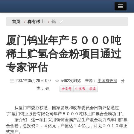
首页
中国有色金属报社主办
广告服务
首页
/
稀有稀土
/
钨
要闻
厦门钨业年产５０００吨
铜镍铅锌
稀土贮氢合金粉项目通过
铝
专家评估
稀有稀土
有色市场
2007年05月28日 0:0
5462次浏览
来源：
中国有色网
分
类：
钨
大字号
中字号
常规
科技
镁钛
从厦门市委办获悉，国家发展和改革委员会日前评估通过
了“厦门钨业股份有限公司年产５０００吨稀土贮氢合金粉项目”。
地矿 建设
据介绍，这一项目采用镧铈金属产品生产混合动力汽车用贮氢
合金粉，总投资２．４亿元，产值达１４亿元，计划２０１０年正
党建工作
式投产。