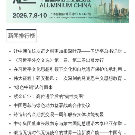
新闻排行榜
一周
每月
让中朝传统友谊之树更加根深叶茂——习近平总书记对朝鲜进行国事访问纪实
《习近平外交文选》第一卷、第二卷出版发行
在习近平文化思想引领下文化和自然遗产保护传承利用工作开创新局面
伟大征程丨延安整风：一次深刻的马克思主义思想教育运动
“绿色中铜”从何而来
紫金矿业：高位进阶后的“韧性突围”
中国恩菲与绿色动力签署战略合作协议
铸造铝合金期货交易一周年服务实体功能初显
中铝集团董事长段向东与蒙古国副总理诺木泰巴亚尔举行会谈
锻造无愧时代无愧使命的世界一流新质产能——中国有色金属工业的战略应对与破局之道（二）