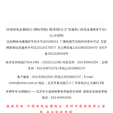
返回顶部
[中国有色金属报社]
-
[网站导航]
-
[联系我们]
-
[广告服务]
-
[有色金属商务平台]
-
[人才招聘]
返回首页
信息网络传播视听节目许可证0108313
广播电视节目制作经营许可证
互联
网新闻信息服务许可证10120170077
京公网安备11010802026470
京ICP
备2021036504号
技术支持热线(7X24小时)：13522111285 内容支持：010-63941034
；运维
支持：010-63971479 (手机)13520882137
客户服务：010-63941034 (手机)13520882137；E-mail：
cnmn@cnmn.com.cn
地址：北京市复兴路乙十二号有色办公大楼613室
本网常年法律顾问——北京市大成律师事务所杨贵生律师 虚假失实报道举报
电话：010-63941034
版权所有:中国有色金属报社
未经书面授权禁止使
用
本站版权声明