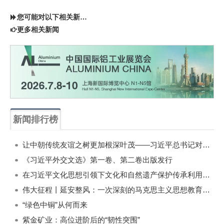
您可能对以下相关新闻同样感兴趣
更多相关新闻
新闻排行榜
一周
每月
让中朝传统友谊之树更加根深叶茂——习近平总书记对朝鲜进行国事访问纪实
《习近平外交文选》第一卷、第二卷出版发行
在习近平文化思想引领下文化和自然遗产保护传承利用工作开创新局面
伟大征程丨延安整风：一次深刻的马克思主义思想教育运动
“绿色中铜”从何而来
紫金矿业：高位进阶后的“韧性突围”