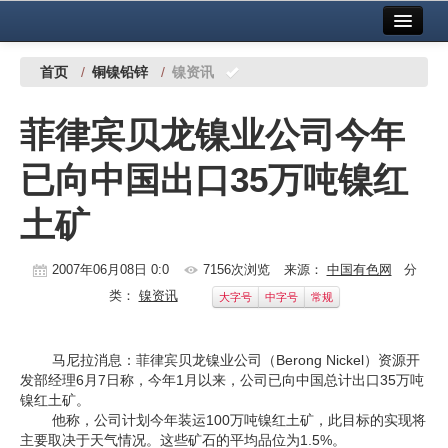
首页
中国有色金属报社主办
广告服务
首页
/
铜镍铅锌
/
镍资讯
要闻
菲律宾贝龙镍业公司今年
铜镍铅锌
已向中国出口35万吨镍红
铝
土矿
稀有稀土
有色市场
2007年06月08日 0:0
7156次浏览
来源：
中国有色网
分
类：
镍资讯
大字号
中字号
常规
科技
镁钛
马尼拉消息：菲律宾贝龙镍业公司（Berong Nickel）资源开
发部经理6月7日称，今年1月以来，公司已向中国总计出口35万吨
地矿 建设
镍红土矿。
他称，公司计划今年装运100万吨镍红土矿，此目标的实现将
党建工作
主要取决于天气情况。这些矿石的平均品位为1.5%。