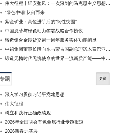
伟大征程丨延安整风：一次深刻的马克思主义思想教育运动
“绿色中铜”从何而来
紫金矿业：高位进阶后的“韧性突围”
中国恩菲与绿色动力签署战略合作协议
铸造铝合金期货交易一周年服务实体功能初显
中铝集团董事长段向东与蒙古国副总理诺木泰巴亚尔举行会谈
锻造无愧时代无愧使命的世界一流新质产能——中国有色金属工业的战略应对与破局之道（二）
专题
更多
深入学习贯彻习近平党建思想
伟大征程
树立和践行正确政绩观
2026年全国两会有色金属行业专题报道
2026新春走基层