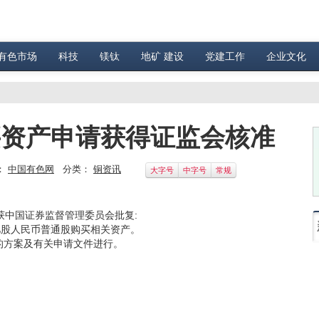
有色市场
科技
镁钛
地矿 建设
党建工作
企业文化
买资产申请获得证监会核准
：
中国有色网
分类：
铜资讯
大字号
中字号
常规
获中国证券监督管理委员会批复:
0亿股人民币普通股购买相关资产。
方案及有关申请文件进行。