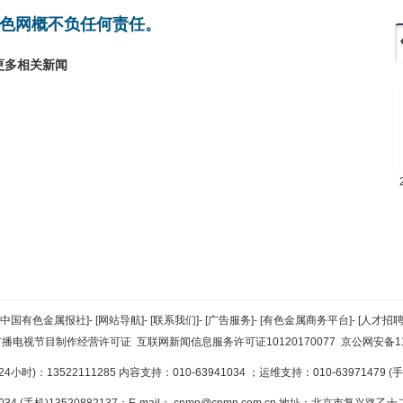
色网概不负任何责任。
更多相关新闻
[中国有色金属报社]
-
[网站导航]
-
[联系我们]
-
[广告服务]
-
[有色金属商务平台]
-
[人才招聘
广播电视节目制作经营许可证
互联网新闻信息服务许可证10120170077
京公网安备110
小时)：13522111285 内容支持：010-63941034
；运维支持：010-63971479 (手机
34 (手机)13520882137；E-mail：
cnmn@cnmn.com.cn
地址：北京市复兴路乙十二