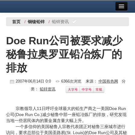
首页
中国有色金属报社主办
广告服务
首页
/
铜镍铅锌
/
铅锌资讯
要闻
Doe Run公司被要求减少
铜镍铅锌
秘鲁拉奥罗亚铅冶炼厂的
铝
排放
稀有稀土
有色市场
2007年06月14日 0:0
6366次浏览
来源：
中国有色网
分
类：
铅锌资讯
大字号
中字号
常规
科技
镁钛
宗教领导人11日呼吁全球最大的铅生产商之一美国Doe Run
公司(Doe Run Co.)减少秘鲁中部一座铅冶炼厂的排放，研究发现
地矿 建设
当地一些居民体内的重金属含量大幅上升。
一个多信仰的美国秘鲁人宗教代表团正对秘鲁三座城市进行
党建工作
访问，要求总部位于美国圣路易(St. Louis)的Doe Run公司及其秘