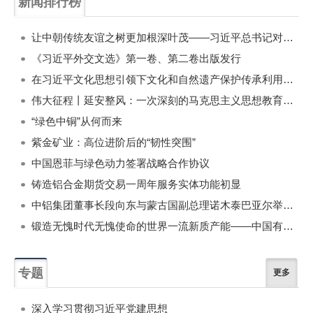
新闻排行榜
一周
每月
让中朝传统友谊之树更加根深叶茂——习近平总书记对朝鲜进行国事访问纪实
《习近平外交文选》第一卷、第二卷出版发行
在习近平文化思想引领下文化和自然遗产保护传承利用工作开创新局面
伟大征程丨延安整风：一次深刻的马克思主义思想教育运动
“绿色中铜”从何而来
紫金矿业：高位进阶后的“韧性突围”
中国恩菲与绿色动力签署战略合作协议
铸造铝合金期货交易一周年服务实体功能初显
中铝集团董事长段向东与蒙古国副总理诺木泰巴亚尔举行会谈
锻造无愧时代无愧使命的世界一流新质产能——中国有色金属工业的战略应对与破局之道（二）
专题
更多
深入学习贯彻习近平党建思想