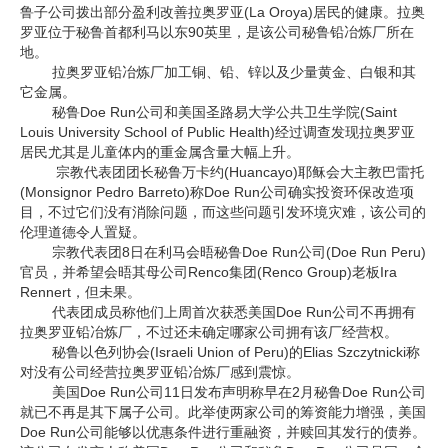
鲁子公司拨出部分盈利改善拉奥罗亚(La Oroya)居民的健康。拉奥
企业文化
罗亚位于秘鲁首都利马以东90英里，是该公司秘鲁铅冶炼厂所在
地。
《资源再生》杂志
拉奥罗亚铅冶炼厂加工铜、铅、锌以及少量黄金、白银和其
它金属。
行情报价
秘鲁Doe Run公司和美国圣路易大学公共卫生学院(Saint
Louis University School of Public Health)经过调查发现拉奥罗亚
居民尤其是儿童体内的重金属含量大幅上升。
数字报
宗教代表团团长秘鲁万卡约(Huancayo)耶稣会大主教巴雷托
(Monsignor Pedro Barreto)称Doe Run公司确实投资环保改造项
目，不过它们没有消除问题，而这些问题引发环境灾难，该公司的
伦理道德令人置疑。
宗教代表团8日在利马会晤秘鲁Doe Run公司(Doe Run Peru)
官员，并希望会晤其母公司Renco集团(Renco Group)老板Ira
Rennert，但未果。
代表团成员称他们上周首次获悉美国Doe Run公司不再拥有
拉奥罗亚铅冶炼厂，不过还未确定哪家公司拥有该厂经营权。
秘鲁以色列协会(Israeli Union of Peru)的Elias Szczytnicki称
对没有公司经营拉奥罗亚铅冶炼厂感到震惊。
美国Doe Run公司11日发布声明称早在2月秘鲁Doe Run公司
就已不再是其下属子公司。此举使两家公司的筹资能力增强，美国
Doe Run公司能够以优惠条件进行重融资，并赎回其发行的债券。