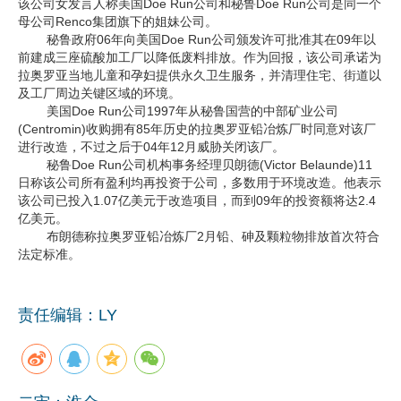
该公司女发言人称美国Doe Run公司和秘鲁Doe Run公司是同一个
母公司Renco集团旗下的姐妹公司。
秘鲁政府06年向美国Doe Run公司颁发许可批准其在09年以
前建成三座硫酸加工厂以降低废料排放。作为回报，该公司承诺为
拉奥罗亚当地儿童和孕妇提供永久卫生服务，并清理住宅、街道以
及工厂周边关键区域的环境。
美国Doe Run公司1997年从秘鲁国营的中部矿业公司
(Centromin)收购拥有85年历史的拉奥罗亚铅冶炼厂时同意对该厂
进行改造，不过之后于04年12月威胁关闭该厂。
秘鲁Doe Run公司机构事务经理贝朗德(Victor Belaunde)11
日称该公司所有盈利均再投资于公司，多数用于环境改造。他表示
该公司已投入1.07亿美元于改造项目，而到09年的投资额将达2.4
亿美元。
布朗德称拉奥罗亚铅冶炼厂2月铅、砷及颗粒物排放首次符合
法定标准。
责任编辑：LY