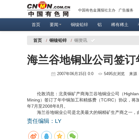
中国有色金属报社主办
广告服务
首页
要闻
铜镍铅锌
铝
稀有稀土
首页
/
铜镍铅锌
/
铜资讯
海兰谷地铜业公司签订
2007年06月15日 0:0
5495次浏览
来源
伦敦消息：北美铜矿产商海兰谷地铜业公司（Highland Va
Mining）签订了年中铜加工和精炼费（TC/RC）协议，将
年7月至2008年8月。
海兰谷地铜业公司是北美最大的铜精矿生产商之一，由加拿大
责任编辑：LY