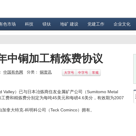
有色市场
科技
镁钛
地矿 建设
党建工作
企业文化
年中铜加工精炼费协议
：
中国有色网
分类：
铜资讯
大字号
中字号
常规
lley）已与日本冶炼商住友金属矿产公司（Sumitomo Metal
加工费和精炼费分别定为每吨45美元和每磅4.6美分，有效期为2007
特克-科明科公司（Teck Cominco）拥有。