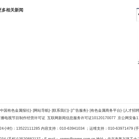
更多相关新闻
[中国有色金属报社]
-
[网站导航]
-
[联系我们]
-
[广告服务]
-
[有色金属商务平台]
-
[人才招聘
广播电视节目制作经营许可证
互联网新闻信息服务许可证10120170077
京公网安备110
小时)：13522111285 内容支持：010-63941034
；运维支持：010-63971479 (手机
34 (手机)13520882137；E-mail：
cnmn@cnmn.com.cn
地址：北京市复兴路乙十二