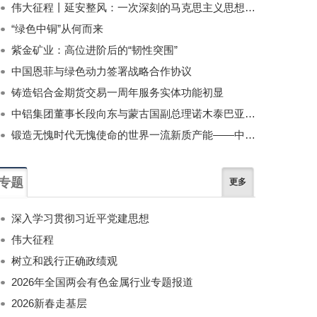
伟大征程丨延安整风：一次深刻的马克思主义思想教育运动
“绿色中铜”从何而来
紫金矿业：高位进阶后的“韧性突围”
中国恩菲与绿色动力签署战略合作协议
铸造铝合金期货交易一周年服务实体功能初显
中铝集团董事长段向东与蒙古国副总理诺木泰巴亚尔举行会谈
锻造无愧时代无愧使命的世界一流新质产能——中国有色金属工业的战略应对与破局之道（二）
专题
更多
深入学习贯彻习近平党建思想
伟大征程
树立和践行正确政绩观
2026年全国两会有色金属行业专题报道
2026新春走基层