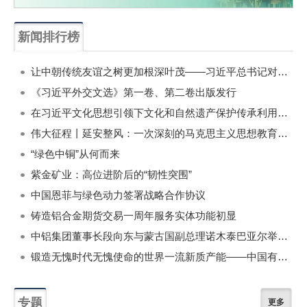
新闻排行榜
一周
每月
让中朝传统友谊之树更加根深叶茂——习近平总书记对朝鲜进行国事访问纪实
《习近平外交文选》第一卷、第二卷出版发行
在习近平文化思想引领下文化和自然遗产保护传承利用工作开创新局面
伟大征程丨延安整风：一次深刻的马克思主义思想教育运动
“绿色中铜”从何而来
紫金矿业：高位进阶后的“韧性突围”
中国恩菲与绿色动力签署战略合作协议
铸造铝合金期货交易一周年服务实体功能初显
中铝集团董事长段向东与蒙古国副总理诺木泰巴亚尔举行会谈
锻造无愧时代无愧使命的世界一流新质产能——中国有色金属工业的战略应对与破局之道（二）
专题
更多