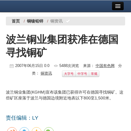
首页
中国有色金属报社主办
广告服务
首页
/
铜镍铅锌
/
铜资讯
要闻
波兰铜业集团获准在德国
铜镍铅锌
寻找铜矿
铝
稀有稀土
2007年06月15日 0:0
5488次浏览
来源：
中国有色网
分
类：
铜资讯
大字号
中字号
常规
有色市场
科技
波兰铜业集团(KGHM)宣布该集团已获得许可在德国寻找铜矿。这
些矿区座落于波兰与德国边境附近地表以下800至1,500米。
镁钛
地矿 建设
责任编辑：LY
党建工作