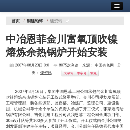
首页
中国有色金属报社主办
广告服务
首页
/
铜镍铅锌
/
镍资讯
要闻
中冶恩菲金川富氧顶吹镍
铜镍铅锌
熔炼余热锅炉开始安装
铝
稀有稀土
2007年08月23日 0:0
8075次浏览
来源：
中国有色网
分
类：
镍资讯
大字号
中字号
常规
有色市场
科技
2007年8月16日，集团中国恩菲工程公司承包的金川富氧顶
吹镍熔炼余热锅炉安装开工仪式隆重举行。金川公司规划发展部、
镁钛
工程管理部、装备能源部、监察部、冶炼厂、监理公司、建设集
团、机械公司等十余个单位的负责人参加了开工仪式，张家港海陆
地矿 建设
锅炉有限公司、吉化北建工程公司及我恩菲工程公司金川项目部、
305设计队等共100多人参加了开工仪式。开工仪式由金川公司规
党建工作
划发展部许健主任主持，项目经理、金川分部主任陈德喜代表中国