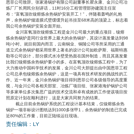
恩菲公司致辞。张家港锅炉有限公司副董事长瞿永康、金川公司冶
炼厂厂长周民分别讲话，11时16分工程管理部孙建国主任宣
企业文化
布：“富氧顶吹镍熔炼余热锅炉安装开工！”，伴随着轰鸣的礼炮
声，余热锅炉烟道膜式壁缓缓升起吊挂至68米高的顶梁上，标志着
《资源再生》杂志
我公司余热锅炉安装全面开始。
金川富氧顶吹镍熔炼工程是金川公司最大的重点项目，镍熔
行情报价
炼余热锅炉是同行业世界上最大的余热锅炉，其设计蒸发量达到98
吨/小时。就目前国内而言，云南铜业、铜陵公司等所采用的三通
数字报
道立式余热锅炉都采用世界上著名的设计公司如欧萨斯、福斯特惠
勒等公司设计，部分膜式水冷壁受热面在国外制造，而且其蒸发量
比我们镍熔炼余热锅炉要小的多。在富氧顶吹镍熔炼工程中，为了
大力推动中国科学技术的发展，金川公司大胆提出由中国恩菲工程
公司总承包镍熔炼余热锅炉，这是一项具有技术研发的挑战性的工
作。近一年来，金川余热锅炉项目得到恩菲公司各级领导的高度重
视，与金川公司各相关部室、冶炼厂项目组、张家港海炉锅炉公司
等多家单位多次集思广益的技术交流和卓有成效的工作使该项目按
照原定计划在顺利进行，这是大家共同努力的结果。
截止目前余热锅炉系统的工程设计基本结束，仅镍熔炼余热
锅炉一项非标设计图纸达到1000多张甲1，余热锅炉的制造已完成
近80%的工作量，目前正陆续运往现场。
责任编辑：LY