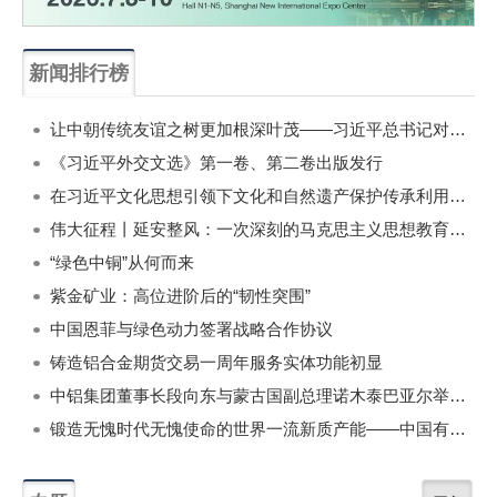
新闻排行榜
一周
每月
让中朝传统友谊之树更加根深叶茂——习近平总书记对朝鲜进行国事访问纪实
《习近平外交文选》第一卷、第二卷出版发行
在习近平文化思想引领下文化和自然遗产保护传承利用工作开创新局面
伟大征程丨延安整风：一次深刻的马克思主义思想教育运动
“绿色中铜”从何而来
紫金矿业：高位进阶后的“韧性突围”
中国恩菲与绿色动力签署战略合作协议
铸造铝合金期货交易一周年服务实体功能初显
中铝集团董事长段向东与蒙古国副总理诺木泰巴亚尔举行会谈
锻造无愧时代无愧使命的世界一流新质产能——中国有色金属工业的战略应对与破局之道（二）