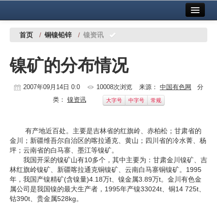
首页
中国有色金属报社主办
广告服务
首页
/
铜镍铅锌
/
镍资讯
要闻
镍矿的分布情况
铜镍铅锌
2007年09月14日 0:0
10008次浏览
来源：
中国有色网
分
铝
类：
镍资讯
大字号
中字号
常规
稀有稀土
有色市场
有产地近百处。主要是吉林省的红旗岭、赤柏松；甘肃省的
金川；新疆维吾尔自治区的喀拉通克、黄山；四川省的冷水菁、杨
科技
坪；云南省的白马寨、墨江等镍矿。
我国开采的镍矿山有10多个，其中主要为：甘肃金川镍矿、吉
镁钛
林红旗岭镍矿、新疆喀拉通克铜镍矿、云南白马寨铜镍矿。1995
年，我国产镍精矿(含镍量)4.18万t、镍金属3.89万t。金川有色金
属公司是我国镍的最大生产者，1995年产镍33024t、铜14 725t、
地矿 建设
钴390t、贵金属528kg。
党建工作