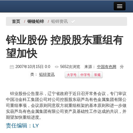
首页
中国有色金属报社主办
广告服务
首页
/
铜镍铅锌
/
铅锌资讯
要闻
锌业股份 控股股东重组有
铜镍铅锌
望加快
铝
稀有稀土
2007年10月15日 0:0
5652次浏览
来源：
中国有色网
分
类：
铅锌资讯
大字号
中字号
常规
有色市场
科技
锌业股份公告显示，辽宁省政府于近日召开常务会议，专门审议
中国冶金科工集团公司对公司控股股东葫芦岛有色金属集团有限公
镁钛
司重组事项，会议原则同意双方就重组框架的基本原则和进一步做
实葫芦岛有色金属集团有限公司资产及基础性工作达成的共识，并
地矿 建设
期望加快重组进度。
责任编辑：LY
党建工作