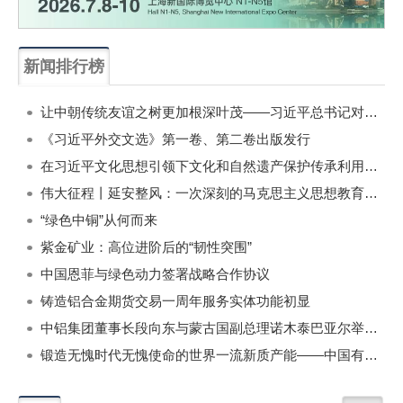
新闻排行榜
一周
每月
让中朝传统友谊之树更加根深叶茂——习近平总书记对朝鲜进行国事访问纪实
《习近平外交文选》第一卷、第二卷出版发行
在习近平文化思想引领下文化和自然遗产保护传承利用工作开创新局面
伟大征程丨延安整风：一次深刻的马克思主义思想教育运动
“绿色中铜”从何而来
紫金矿业：高位进阶后的“韧性突围”
中国恩菲与绿色动力签署战略合作协议
铸造铝合金期货交易一周年服务实体功能初显
中铝集团董事长段向东与蒙古国副总理诺木泰巴亚尔举行会谈
锻造无愧时代无愧使命的世界一流新质产能——中国有色金属工业的战略应对与破局之道（二）