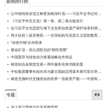
新闻排行榜
一周
每月
让中朝传统友谊之树更加根深叶茂——习近平总书记对朝鲜进行国事访问纪实
《习近平外交文选》第一卷、第二卷出版发行
在习近平文化思想引领下文化和自然遗产保护传承利用工作开创新局面
伟大征程丨延安整风：一次深刻的马克思主义思想教育运动
“绿色中铜”从何而来
紫金矿业：高位进阶后的“韧性突围”
中国恩菲与绿色动力签署战略合作协议
铸造铝合金期货交易一周年服务实体功能初显
中铝集团董事长段向东与蒙古国副总理诺木泰巴亚尔举行会谈
锻造无愧时代无愧使命的世界一流新质产能——中国有色金属工业的战略应对与破局之道（二）
专题
更多
深入学习贯彻习近平党建思想