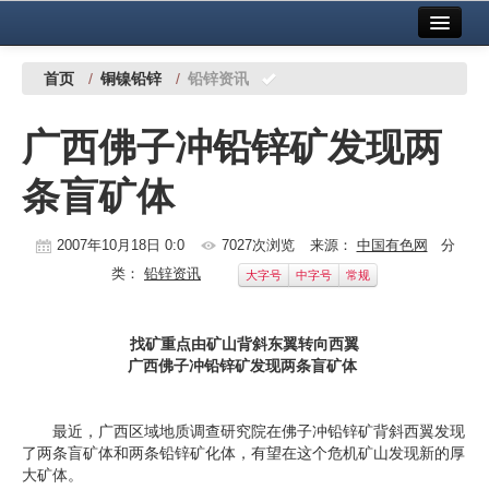
首页
中国有色金属报社主办
广告服务
首页
/
铜镍铅锌
/
铅锌资讯
要闻
广西佛子冲铅锌矿发现两
铜镍铅锌
条盲矿体
铝
稀有稀土
2007年10月18日 0:0
7027次浏览
来源：
中国有色网
分
类：
铅锌资讯
大字号
中字号
常规
有色市场
科技
找矿重点由矿山背斜东翼转向西翼
广西佛子冲铅锌矿发现两条盲矿体
镁钛
地矿 建设
最近，广西区域地质调查研究院在佛子冲铅锌矿背斜西翼发现
了两条盲矿体和两条铅锌矿化体，有望在这个危机矿山发现新的厚
党建工作
大矿体。