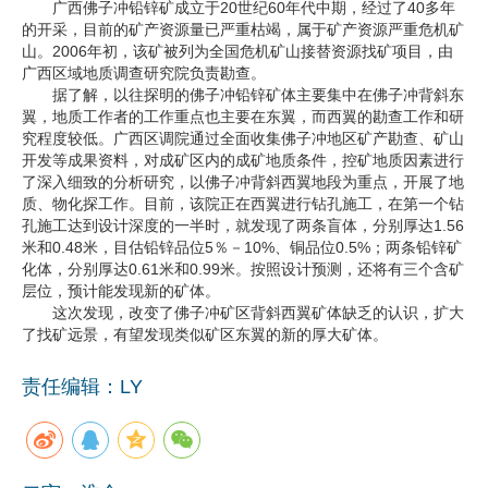
广西佛子冲铅锌矿成立于20世纪60年代中期，经过了40多年
的开采，目前的矿产资源量已严重枯竭，属于矿产资源严重危机矿
企业文化
山。2006年初，该矿被列为全国危机矿山接替资源找矿项目，由
广西区域地质调查研究院负责勘查。
《资源再生》杂志
据了解，以往探明的佛子冲铅锌矿体主要集中在佛子冲背斜东
翼，地质工作者的工作重点也主要在东翼，而西翼的勘查工作和研
行情报价
究程度较低。广西区调院通过全面收集佛子冲地区矿产勘查、矿山
开发等成果资料，对成矿区内的成矿地质条件，控矿地质因素进行
数字报
了深入细致的分析研究，以佛子冲背斜西翼地段为重点，开展了地
质、物化探工作。目前，该院正在西翼进行钻孔施工，在第一个钻
孔施工达到设计深度的一半时，就发现了两条盲体，分别厚达1.56
米和0.48米，目估铅锌品位5％－10%、铜品位0.5%；两条铅锌矿
化体，分别厚达0.61米和0.99米。按照设计预测，还将有三个含矿
层位，预计能发现新的矿体。
这次发现，改变了佛子冲矿区背斜西翼矿体缺乏的认识，扩大
了找矿远景，有望发现类似矿区东翼的新的厚大矿体。
责任编辑：LY