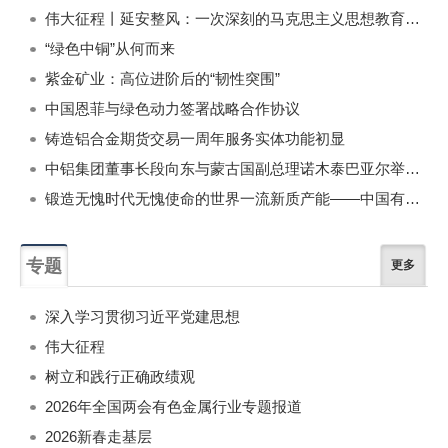
伟大征程丨延安整风：一次深刻的马克思主义思想教育运动
“绿色中铜”从何而来
紫金矿业：高位进阶后的“韧性突围”
中国恩菲与绿色动力签署战略合作协议
铸造铝合金期货交易一周年服务实体功能初显
中铝集团董事长段向东与蒙古国副总理诺木泰巴亚尔举行会谈
锻造无愧时代无愧使命的世界一流新质产能——中国有色金属工业的战略应对与破局之道（二）
专题
更多
深入学习贯彻习近平党建思想
伟大征程
树立和践行正确政绩观
2026年全国两会有色金属行业专题报道
2026新春走基层