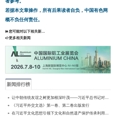
者参考。
若据本文章操作，所有后果读者自负，中国有色网
概不负任何责任。
您可能对以下相关新闻同样感兴趣
更多相关新闻
新闻排行榜
一周
每月
让中朝传统友谊之树更加根深叶茂——习近平总书记对朝鲜进行国事访问纪实
《习近平外交文选》第一卷、第二卷出版发行
在习近平文化思想引领下文化和自然遗产保护传承利用工作开创新局面