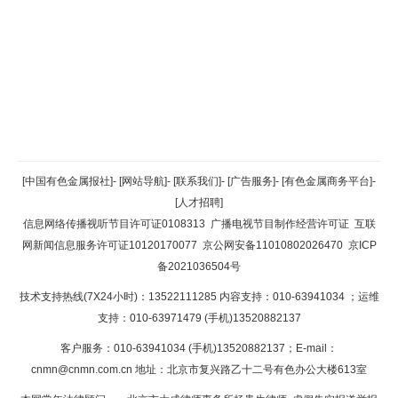
返回顶部
[中国有色金属报社]
-
[网站导航]
-
[联系我们]
-
[广告服务]
-
[有色金属商务平台]
-
[人才招聘]
返回首页
信息网络传播视听节目许可证0108313
广播电视节目制作经营许可证
互联
网新闻信息服务许可证10120170077
京公网安备11010802026470
京ICP
备2021036504号
技术支持热线(7X24小时)：13522111285 内容支持：010-63941034
；运维
支持：010-63971479 (手机)13520882137
客户服务：010-63941034 (手机)13520882137；E-mail：
cnmn@cnmn.com.cn
地址：北京市复兴路乙十二号有色办公大楼613室