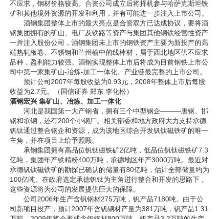
不应求，钢材价格较高。合资公司成立后将择机参与哈萨克斯坦铁
矿和其他境外资源的开发和利用，并有可能进一步注入上市公司。
企业文化
酒钢集团整体上市的最大亮点是合资双方已达成协议，要将酒
钢集团拥有的矿山、电厂及铁路等资产与集团其他钢铁经营性资产
《资源再生》杂志
一并注入股份公司，酒钢集团未上市的钢铁资产主要为新投产的高
端热轧板卷、不锈钢和兰州榆中的线棒材，属于西北地区供不应求
行情报价
品种，盈利能力较强。酒钢实现整体上市后将成为目前钢铁上市公
司中第一家集矿山-冶炼-加工一体化、产业链最完整的上市公司。
数字报
预计公司2007年每股收益为0.93元，2008年整体上市后每股
收益为2.7元。（国信证券 郑东 李化松）
酒钢宏兴 集矿山、冶炼、加工一体化
河北是我国第一大产钢省，拥有三个中型钢企———唐钢、邯
钢和承钢，还有200个小钢厂。相关部委和地方政府大力支持承德
钒钛通过整合钢企和资源，成为该地区综合开发钒钛磁铁矿的唯一
主角，并在项目上给予照顾。
承钢集团拥有高品位钒钛磁铁矿2亿吨，低品位钒钛磁铁矿7.3
亿吨，集团年产铁精粉400万吨，承德地区年产3000万吨。最近对
承德钒钛磁铁矿的勘探已确认的储量有80亿吨，估计全部储量约为
100亿吨。在政府选定承德钒钛为主角进行整合和开发的思路下，
这些资源将为公司的发展提供巨大的保障。
公司2006年生产含钒钢材275万吨，钒产品7180吨。由于公
司新项目投产，预计2007年含钒钢材产量为381万吨，钒产品1.31
万吨。2009年将会形成含钒钢材800万吨、钒产品3.2万吨的生产