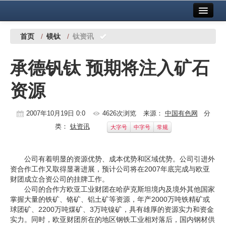
首页
中国有色金属报社主办
广告服务
首页
/
镁钛
/
钛资讯
要闻
承德钒钛 预期将注入矿石
铜镍铅锌
资源
铝
稀有稀土
2007年10月19日 0:0
4626次浏览
来源：
中国有色网
分
类：
钛资讯
大字号
中字号
常规
有色市场
科技
公司有着明显的资源优势、成本优势和区域优势。公司引进外
资合作工作又取得显著进展，预计公司将在2007年底完成与欧亚
镁钛
财团成立合资公司的挂牌工作。
公司的合作方欧亚工业财团在哈萨克斯坦境内及境外其他国家
地矿 建设
掌握大量的铁矿、铬矿、铝土矿等资源，年产2000万吨铁精矿或
球团矿、2200万吨煤矿、3万吨镍矿，具有雄厚的资源实力和资金
党建工作
实力。同时，欧亚财团所在的地区钢铁工业相对落后，国内钢材供