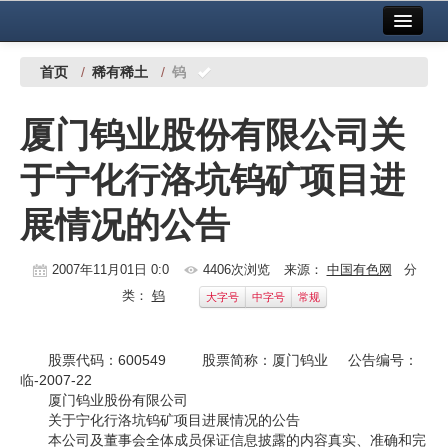
首页
中国有色金属报社主办
广告服务
首页
/
稀有稀土
/
钨
要闻
厦门钨业股份有限公司关
铜镍铅锌
于宁化行洛坑钨矿项目进
铝
展情况的公告
稀有稀土
有色市场
2007年11月01日 0:0
4406次浏览
来源：
中国有色网
分
类：
钨
大字号
中字号
常规
科技
镁钛
股票代码：600549 股票简称：厦门钨业 公告编号：
临-2007-22
地矿 建设
厦门钨业股份有限公司
关于宁化行洛坑钨矿项目进展情况的公告
党建工作
本公司及董事会全体成员保证信息披露的内容真实、准确和完