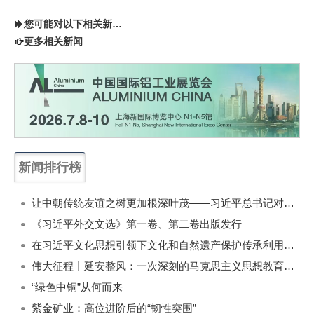
您可能对以下相关新闻同样感兴趣
更多相关新闻
新闻排行榜
一周
每月
让中朝传统友谊之树更加根深叶茂——习近平总书记对朝鲜进行国事访问纪实
《习近平外交文选》第一卷、第二卷出版发行
在习近平文化思想引领下文化和自然遗产保护传承利用工作开创新局面
伟大征程丨延安整风：一次深刻的马克思主义思想教育运动
“绿色中铜”从何而来
紫金矿业：高位进阶后的“韧性突围”