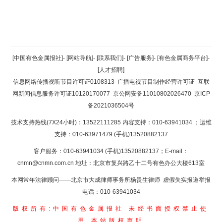
返回顶部
[中国有色金属报社]
-
[网站导航]
-
[联系我们]
-
[广告服务]
-
[有色金属商务平台]
-
[人才招聘]
返回首页
信息网络传播视听节目许可证0108313
广播电视节目制作经营许可证
互联
网新闻信息服务许可证10120170077
京公网安备11010802026470
京ICP
备2021036504号
技术支持热线(7X24小时)：13522111285 内容支持：010-63941034
；运维
支持：010-63971479 (手机)13520882137
客户服务：010-63941034 (手机)13520882137；E-mail：
cnmn@cnmn.com.cn
地址：北京市复兴路乙十二号有色办公大楼613室
本网常年法律顾问——北京市大成律师事务所杨贵生律师 虚假失实报道举报
电话：010-63941034
版权所有:中国有色金属报社
未经书面授权禁止使
用
本站版权声明