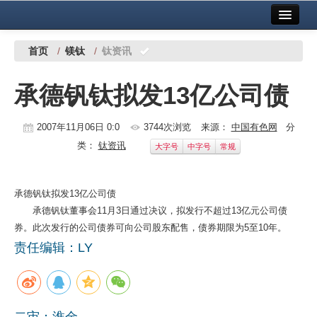
首页
中国有色金属报社主办
广告服务
首页
/
镁钛
/
钛资讯
要闻
承德钒钛拟发13亿公司债
铜镍铅锌
2007年11月06日 0:0
3744次浏览
来源：
中国有色网
分
铝
类：
钛资讯
大字号
中字号
常规
稀有稀土
有色市场
承德钒钛拟发13亿公司债
承德钒钛董事会11月3日通过决议，拟发行不超过13亿元公司债
科技
券。此次发行的公司债券可向公司股东配售，债券期限为5至10年。
责任编辑：LY
镁钛
地矿 建设
党建工作
二审：淮金