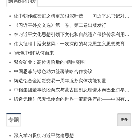
新闻排行榜
一周
每月
让中朝传统友谊之树更加根深叶茂——习近平总书记对朝鲜进行国事访问纪实
《习近平外交文选》第一卷、第二卷出版发行
在习近平文化思想引领下文化和自然遗产保护传承利用工作开创新局面
伟大征程丨延安整风：一次深刻的马克思主义思想教育运动
“绿色中铜”从何而来
紫金矿业：高位进阶后的“韧性突围”
中国恩菲与绿色动力签署战略合作协议
铸造铝合金期货交易一周年服务实体功能初显
中铝集团董事长段向东与蒙古国副总理诺木泰巴亚尔举行会谈
锻造无愧时代无愧使命的世界一流新质产能——中国有色金属工业的战略应对与破局之道（二）
专题
更多
深入学习贯彻习近平党建思想