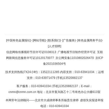
返回顶部
[中国有色金属报社]
-
[网站导航]
-
[联系我们]
-
[广告服务]
-
[有色金属商务平台]
-
[人才招聘]
返回首页
信息网络传播视听节目许可证0108313
广播电视节目制作经营许可证
互联
网新闻信息服务许可证10120170077
京公网安备11010802026470
京ICP
备2021036504号
技术支持热线(7X24小时)：13522111285 内容支持：010-63941034
；运维
支持：010-63971479 (手机)13520882137
客户服务：010-63941034 (手机)13520882137；E-mail：
cnmn@cnmn.com.cn
地址：北京市复兴路乙十二号有色办公大楼613室
本网常年法律顾问——北京市大成律师事务所杨贵生律师 虚假失实报道举报
电话：010-63941034