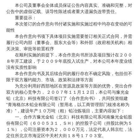
本公司及董事会全体成员保证公告内容真实、准确和完整，对
企业文化
公告中的虚假记载、误导性陈述或者重大遗漏负连带责任。
重要提示：
《资源再生》杂志
本次签订的合作意向书付诸实施和实施过程中均存在变动的可
能性
行情报价
本合作意向书项下具体项目实施需要签订相关正式合同，并需
履行公司内部（董事会、股东大会等）和外部（政府相关机构）相
数字报
关决策、审批等前置程序
在顺利实施的前提下，本合作意向书所涉及项目预计在２００
８年开工建设，于２００９年底投入试生产，对本公司本年度业绩
没有实质性影响
本合作意向书及其后续合同的履行存在不确定风险，包括但不
限于双方履约能力、市场、政策和法律等方面
为充分利用好西部地区在资源及政策等方面的优势，突出合作
双方的核心竞争力， ２００７年１１月１２日，本公司与豫光金
铅（北京）科技有限公司签订了《合作意向书》，共同投资组建
“青海格尔木铅业有限公司（暂用名，以工商管理部门核准名称为
准）”，建设年产１０万吨（粗）铅冶炼项目，主要内容如下：
一、合作方豫光金铅（北京）科技有限公司系河南豫光金铅股
份有限公司（６００５３１，ＳＨ）的控股子公司（持股比例为５
１％），公司注册资本为２，０００万元，法定代表人韩京红，法
定住所北京市海淀区中关村大街１８号１７０３室。