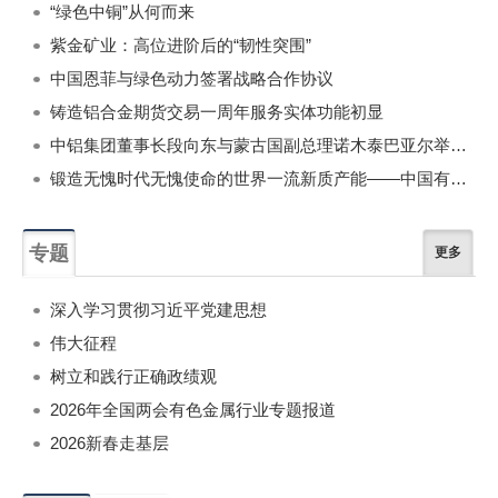
“绿色中铜”从何而来
紫金矿业：高位进阶后的“韧性突围”
中国恩菲与绿色动力签署战略合作协议
铸造铝合金期货交易一周年服务实体功能初显
中铝集团董事长段向东与蒙古国副总理诺木泰巴亚尔举行会谈
锻造无愧时代无愧使命的世界一流新质产能——中国有色金属工业的战略应对与破局之道（二）
专题
更多
深入学习贯彻习近平党建思想
伟大征程
树立和践行正确政绩观
2026年全国两会有色金属行业专题报道
2026新春走基层