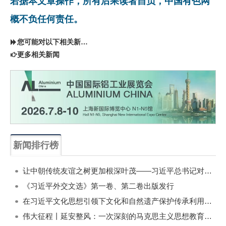
若据本文章操作，所有后果读者自负，中国有色网
概不负任何责任。
您可能对以下相关新闻同样感兴趣
更多相关新闻
新闻排行榜
一周
每月
让中朝传统友谊之树更加根深叶茂——习近平总书记对朝鲜进行国事访问纪实
《习近平外交文选》第一卷、第二卷出版发行
在习近平文化思想引领下文化和自然遗产保护传承利用工作开创新局面
伟大征程丨延安整风：一次深刻的马克思主义思想教育运动