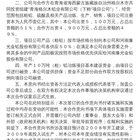
二、公司与合作方在青海省海西蒙古族藏族自治州格尔木市共
同投资组建“青海格尔木铅业有限公司（下称“项目公司”）”，经营
范围包括粗铅、硫酸及相关产品冶炼、生产、销售，项目公司注册
资本为人民币壹亿元，其中：本公司出资５，１００万元，占总出
资额的５１％；合作方出资４，９００万元，占总出资额的４
９％。
三、项目公司产品（粗铅）按市场价格分别向本公司和河南豫
光金铅股份有限公司各供应５０％；在满足本公司自身需要之外，
将其多余的中间产品阳极泥按照市场价格优先供应给河南豫光金铅
股份有限公司。
四、年产１０万吨（粗）铅冶炼项目基本建设资金，由项目公
司进行融资，本公司提供担保；资金不足部分由合作双方按股权比
例向项目公司融资。
五、本意向书经出资各方法定代表人或授权代表签字，加盖公
司公章后成立，在双方有权决定本次合作事项的决策机构审议通过
本次合作议案后正式生效。
本公司在此特别提示：本次签订的合作意向书付诸实施和实施
过程中均存在变动的可能性；本合作意向书项下具体项目实施需要
签订相关正式合同，并需履行公司内部（董事会、股东大会等）和
外部（政府相关机构）相关决策、审批等前置程序；在顺利实施的
前提下，本合作意向书所涉及项目预计在２００８年开工建设，于
２００９年底投入试生产，对本公司本年度业绩没有实质性影响；