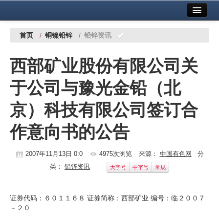
首页
中国有色金属报社主办
广告服务
首页
/
铜镍铅锌
/
铅锌资讯
要闻
西部矿业股份有限公司关
铜镍铅锌
于公司与豫光金铅（北
铝
京）科技有限公司签订合
稀有稀土
作意向书的公告
有色市场
科技
2007年11月13日 0:0
4975次浏览
来源：
中国有色网
分
类：
铅锌资讯
大字号
中字号
常规
镁钛
地矿 建设
证券代码：６０１１６８ 证券简称：西部矿业 编号：临２００７
－２０
党建工作