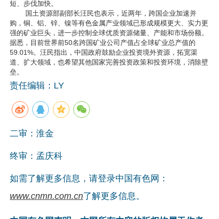
短、步伐加快。
国土资源部副部长汪民也表示，近两年，跨国企业加速并
企业文化
购，铜、铝、锌、镍等有色金属产业领域已形成规模更大、实力更
强的矿业巨头，进一步控制全球优质资源储量、产能和市场份额。
《资源再生》杂志
据悉，目前世界前50名跨国矿业公司产值占全球矿业总产值的
59.01%。汪民指出，中国政府鼓励企业投资境外资源，拓宽渠
行情报价
道、扩大领域，也希望其他国家完善投资政策和投资环境，消除壁
垒。
数字报
责任编辑：LY
二审：淮金
终审：孟庆科
如需了解更多信息，请登录中国有色网：
www.cnmn.com.cn
了解更多信息。