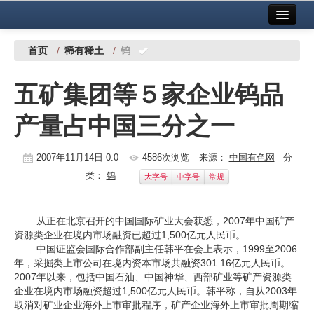
首页
中国有色金属报社主办
广告服务
首页
/
稀有稀土
/
钨
要闻
五矿集团等５家企业钨品
铜镍铅锌
产量占中国三分之一
铝
稀有稀土
2007年11月14日 0:0
4586次浏览
来源：
中国有色网
分
类：
钨
大字号
中字号
常规
有色市场
科技
从正在北京召开的中国国际矿业大会获悉，2007年中国矿产
资源类企业在境内市场融资已超过1,500亿元人民币。
镁钛
中国证监会国际合作部副主任韩平在会上表示，1999至2006
年，采掘类上市公司在境内资本市场共融资301.16亿元人民币。
地矿 建设
2007年以来，包括中国石油、中国神华、西部矿业等矿产资源类
企业在境内市场融资超过1,500亿元人民币。韩平称，自从2003年
党建工作
取消对矿业企业海外上市审批程序，矿产企业海外上市审批周期缩