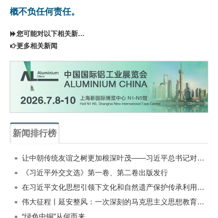
概不负任何责任。
您可能对以下相关新闻同样感兴趣
更多相关新闻
新闻排行榜
一周
每月
让中朝传统友谊之树更加根深叶茂——习近平总书记对朝鲜进行国事访问纪实
《习近平外交文选》第一卷、第二卷出版发行
在习近平文化思想引领下文化和自然遗产保护传承利用工作开创新局面
伟大征程丨延安整风：一次深刻的马克思主义思想教育运动
“绿色中铜”从何而来