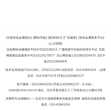
返回顶部
[中国有色金属报社]
-
[网站导航]
-
[联系我们]
-
[广告服务]
-
[有色金属商务平台]
-
[人才招聘]
返回首页
信息网络传播视听节目许可证0108313
广播电视节目制作经营许可证
互联
网新闻信息服务许可证10120170077
京公网安备11010802026470
京ICP
备2021036504号
技术支持热线(7X24小时)：13522111285 内容支持：010-63941034
；运维
支持：010-63971479 (手机)13520882137
客户服务：010-63941034 (手机)13520882137；E-mail：
cnmn@cnmn.com.cn
地址：北京市复兴路乙十二号有色办公大楼613室
本网常年法律顾问——北京市大成律师事务所杨贵生律师 虚假失实报道举报
电话：010-63941034