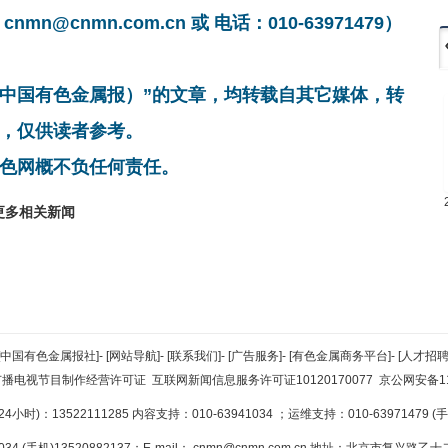
cnmn.com.cn 或 电话：010-63971479）
非中国有色金属报）”的文章，均转载自其它媒体，转
，仅供读者参考。
色网概不负任何责任。
更多相关新闻
[中国有色金属报社]
-
[网站导航]
-
[联系我们]
-
[广告服务]
-
[有色金属商务平台]
-
[人才招聘
广播电视节目制作经营许可证
互联网新闻信息服务许可证10120170077
京公网安备110
小时)：13522111285 内容支持：010-63941034
；运维支持：010-63971479 (手机
34 (手机)13520882137；E-mail：
cnmn@cnmn.com.cn
地址：北京市复兴路乙十二