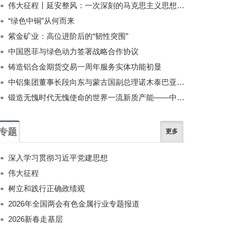
伟大征程丨延安整风：一次深刻的马克思主义思想教育运动
“绿色中铜”从何而来
紫金矿业：高位进阶后的“韧性突围”
中国恩菲与绿色动力签署战略合作协议
铸造铝合金期货交易一周年服务实体功能初显
中铝集团董事长段向东与蒙古国副总理诺木泰巴亚尔举行会谈
锻造无愧时代无愧使命的世界一流新质产能——中国有色金属工业的战略应对与破局之道（二）
专题
更多
深入学习贯彻习近平党建思想
伟大征程
树立和践行正确政绩观
2026年全国两会有色金属行业专题报道
2026新春走基层