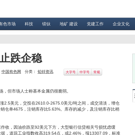
有色市场
科技
镁钛
地矿 建设
党建工作
企业文化
或止跌企稳
：
中国有色网
分类：
铅锌资讯
大字号
中字号
常规
，但市场人士称基本金属仍很脆弱。
.5美元，交投在2610.0-2675.0美元/吨之间，成交清淡，增仓
，注销仓单4675，注销库存比5.63%。库存的减少，及注销库存比稍
收，因油价跌至92美元下方，大型银行信贷相关亏损忧虑缓
琼工业指数收高319.54点，或2.46%，报13307.09，标准