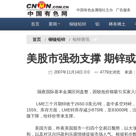
中国有色金属报社主办
广告服务
首页
要闻
铜镍铅锌
铝
稀有稀土
首页
/
铜镍铅锌
/
铅锌资讯
美股市强劲支撑 期锌
2007年11月14日 0:0
4779次浏览
来源
隔夜国际基本金属区间盘整，因较低价格吸引买家入场
LME三个月期锌收于2650.0美元/吨，盘中多空对峙，涨2
1559。库存方面，LME锌库存减少875吨，至83000吨
微下降，给锌价带来支撑。
美国方面，昨夜美国股市一扫四个交易日颓势，以大涨作
和，以及对沃尔玛盈利乐观情绪提振市场人气。根据初步数据，道