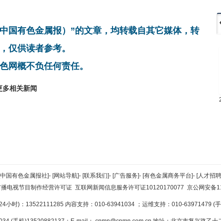
非中国有色金属报）”的文章，均转载自其它媒体，转
，仅供读者参考。
色网概不负任何责任。
更多相关新闻
[中国有色金属报社]
-
[网站导航]
-
[联系我们]
-
[广告服务]
-
[有色金属商务平台]
-
[人才招聘
广播电视节目制作经营许可证
互联网新闻信息服务许可证10120170077
京公网安备110
小时)：13522111285 内容支持：010-63941034
；运维支持：010-63971479 (手机
34 (手机)13520882137；E-mail：
cnmn@cnmn.com.cn
地址：北京市复兴路乙十二