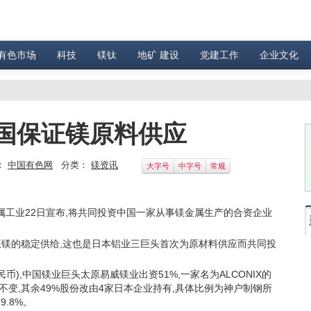
有色市场
科技
镁钛
地矿 建设
党建工作
企业文化
国保证镁原料供应
：
中国有色网
分类：
镁资讯
大字号
中字号
常规
工业22日宣布,将共同投资中国一家从事镁金属生产的合资企业
镁的稳定供给,这也是日本铝业三巨头首次为原材料供应而共同投
),中国镁业巨头太原易威镁业出资51%,一家名为ALCONIX的
不变,其余49%股份改由4家日本企业持有,具体比例为神户制钢所
9.8%。