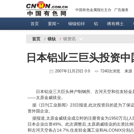
中国有色金属报社主办
广告服务
首页
要闻
铜镍铅锌
铝
稀有稀土
首页
/
镁钛
/
镁资讯
日本铝业三巨头投资中
2007年11月23日 0:0
7240次浏览
来源
日本铝业三大巨头神户制钢所、古河天空和住友轻金属
——太原金威镁业。
据《日刊工业新闻》23日报道,此次投资目的是为了保证
资外国企业。
据报道,太原金威镁业成立时的注册资金为1950万元(人民币
日本企业出资49%。此次调整后,太原易威镁业的出资比例
和古河天空各占14.7%,住友轻金属工业和ALCONIX分别占