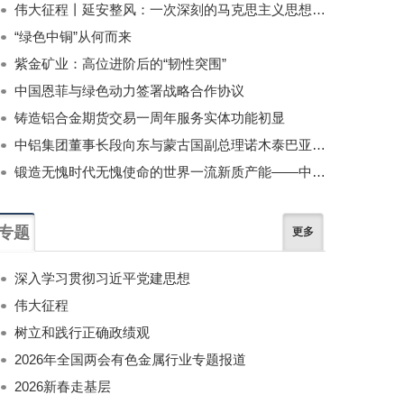
伟大征程丨延安整风：一次深刻的马克思主义思想教育运动
“绿色中铜”从何而来
紫金矿业：高位进阶后的“韧性突围”
中国恩菲与绿色动力签署战略合作协议
铸造铝合金期货交易一周年服务实体功能初显
中铝集团董事长段向东与蒙古国副总理诺木泰巴亚尔举行会谈
锻造无愧时代无愧使命的世界一流新质产能——中国有色金属工业的战略应对与破局之道（二）
专题
更多
深入学习贯彻习近平党建思想
伟大征程
树立和践行正确政绩观
2026年全国两会有色金属行业专题报道
2026新春走基层