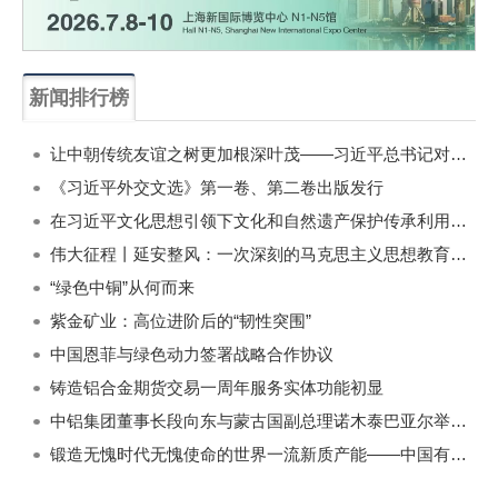
新闻排行榜
一周
每月
让中朝传统友谊之树更加根深叶茂——习近平总书记对朝鲜进行国事访问纪实
《习近平外交文选》第一卷、第二卷出版发行
在习近平文化思想引领下文化和自然遗产保护传承利用工作开创新局面
伟大征程丨延安整风：一次深刻的马克思主义思想教育运动
“绿色中铜”从何而来
紫金矿业：高位进阶后的“韧性突围”
中国恩菲与绿色动力签署战略合作协议
铸造铝合金期货交易一周年服务实体功能初显
中铝集团董事长段向东与蒙古国副总理诺木泰巴亚尔举行会谈
锻造无愧时代无愧使命的世界一流新质产能——中国有色金属工业的战略应对与破局之道（二）