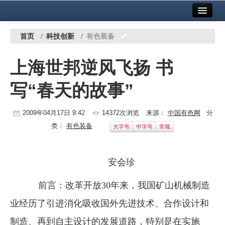
首页
中国有色金属报社主办
广告服务
首页
/
科技创新
/
有色装备
要闻
上海世邦逆风飞扬 书
铜镍铅锌
写“春天的故事”
铝
稀有稀土
2009年04月17日 9:42
14372次浏览
来源：
中国有色网
分
类：
有色装备
大字号
中字号
常规
有色市场
科技
安会珍
镁钛
前言：改革开放30年来，我国矿山机械制造
地矿 建设
业经历了引进消化吸收国外先进技术、合作设计和
党建工作
制造、再到自主设计的发展道路，特别是在实施