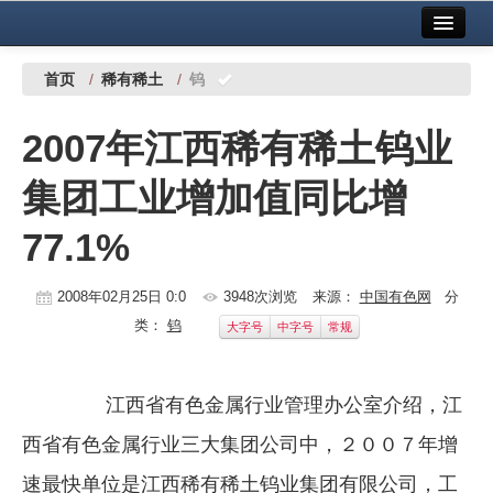
首页
中国有色金属报社主办
广告服务
首页
/
稀有稀土
/
钨
要闻
2007年江西稀有稀土钨业
铜镍铅锌
集团工业增加值同比增
铝
77.1%
稀有稀土
有色市场
2008年02月25日 0:0
3948次浏览
来源：
中国有色网
分
类：
钨
大字号
中字号
常规
科技
镁钛
江西省有色金属行业管理办公室介绍，江
地矿 建设
西省有色金属行业三大集团公司中，２００７年增
党建工作
速最快单位是江西稀有稀土钨业集团有限公司，工