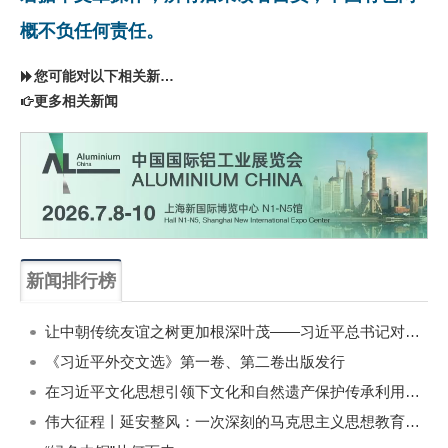
概不负任何责任。
您可能对以下相关新闻同样感兴趣
更多相关新闻
新闻排行榜
一周
每月
让中朝传统友谊之树更加根深叶茂——习近平总书记对朝鲜进行国事访问纪实
《习近平外交文选》第一卷、第二卷出版发行
在习近平文化思想引领下文化和自然遗产保护传承利用工作开创新局面
伟大征程丨延安整风：一次深刻的马克思主义思想教育运动