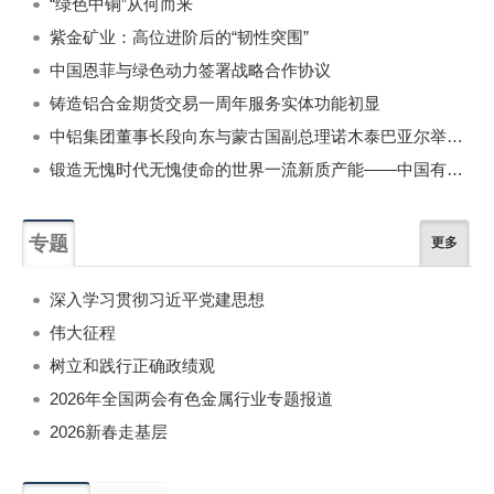
“绿色中铜”从何而来
紫金矿业：高位进阶后的“韧性突围”
中国恩菲与绿色动力签署战略合作协议
铸造铝合金期货交易一周年服务实体功能初显
中铝集团董事长段向东与蒙古国副总理诺木泰巴亚尔举行会谈
锻造无愧时代无愧使命的世界一流新质产能——中国有色金属工业的战略应对与破局之道（二）
专题
更多
深入学习贯彻习近平党建思想
伟大征程
树立和践行正确政绩观
2026年全国两会有色金属行业专题报道
2026新春走基层