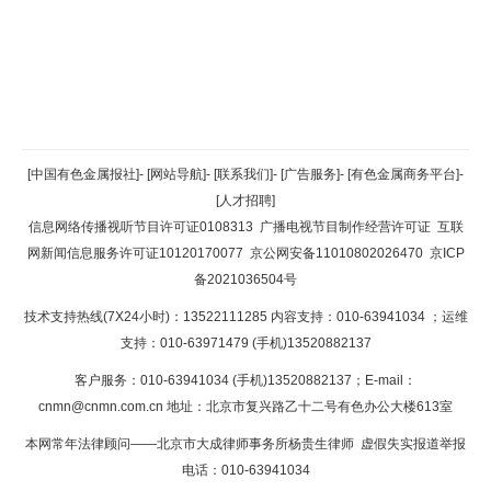
返回顶部
[中国有色金属报社]
-
[网站导航]
-
[联系我们]
-
[广告服务]
-
[有色金属商务平台]
-
[人才招聘]
返回首页
信息网络传播视听节目许可证0108313
广播电视节目制作经营许可证
互联
网新闻信息服务许可证10120170077
京公网安备11010802026470
京ICP
备2021036504号
技术支持热线(7X24小时)：13522111285 内容支持：010-63941034
；运维
支持：010-63971479 (手机)13520882137
客户服务：010-63941034 (手机)13520882137；E-mail：
cnmn@cnmn.com.cn
地址：北京市复兴路乙十二号有色办公大楼613室
本网常年法律顾问——北京市大成律师事务所杨贵生律师 虚假失实报道举报
电话：010-63941034