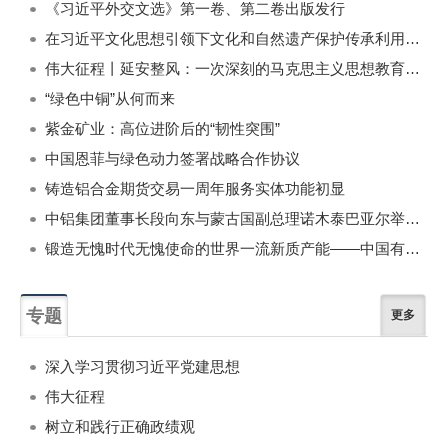
《习近平外交文选》第一卷、第二卷出版发行
在习近平文化思想引领下文化和自然遗产保护传承利用工作开创新局面
伟大征程丨延安整风：一次深刻的马克思主义思想教育运动
“绿色中铜”从何而来
紫金矿业：高位进阶后的“韧性突围”
中国恩菲与绿色动力签署战略合作协议
铸造铝合金期货交易一周年服务实体功能初显
中铝集团董事长段向东与蒙古国副总理诺木泰巴亚尔举行会谈
锻造无愧时代无愧使命的世界一流新质产能——中国有色金属工业的战略应对与破局之道（二）
专题
更多
深入学习贯彻习近平党建思想
伟大征程
树立和践行正确政绩观