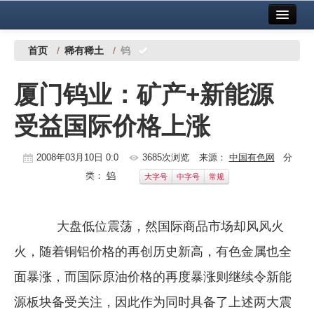
首页
中国有色金属报社主办
广告服务
首页
/
稀有稀土
/
钨
要闻
厦门钨业：矿产+新能源
铜镍铅锌
受益国际价格上涨
铝
稀有稀土
2008年03月10日 0:0
3685次浏览
来源：
中国有色网
分
类：
钨
大字号
中字号
常规
有色市场
科技
大盘低位震荡，然国际商品市场却风风火
镁钛
火，随着铜铝价格的再创历史新高，有色金属也全
地矿 建设
面暴涨，而国际原油价格的再度暴涨则继续令新能
源板块备受关注，因此作为同时具备了上述两大震
党建工作