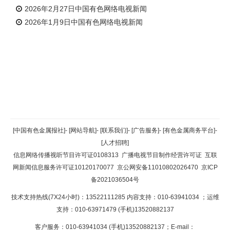
2026年2月27日中国有色网络电视新闻
2026年1月9日中国有色网络电视新闻
返回顶部
[中国有色金属报社]
-
[网站导航]
-
[联系我们]
-
[广告服务]
-
[有色金属商务平台]
-
[人才招聘]
返回首页
信息网络传播视听节目许可证0108313
广播电视节目制作经营许可证
互联
网新闻信息服务许可证10120170077
京公网安备11010802026470
京ICP
备2021036504号
技术支持热线(7X24小时)：13522111285 内容支持：010-63941034
；运维
支持：010-63971479 (手机)13520882137
客户服务：010-63941034 (手机)13520882137；E-mail：