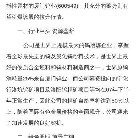
撼性题材的厦门钨业(600549)，其充分的蓄势则有
企业文化
望引爆该股的拉升行情。
《资源再生》杂志
一、行业巨头 资源垄断
行情报价
公司是世界上规模最大的钨冶炼企业，掌握
数字报
着全球最先进的钨及炭化钨粉料技术，是世界上最
好的硬质合金坯料和钨材料制造商之一，世界原钨
消耗量25%来自厦门钨业，而公司募资投向的宁化
行洛坑钨矿项目及洛阳钨精矿项目等均在07年下半
年正常生产，因此公司的精矿自给率将达到50％以
上，随着国际有色金属价格的全面飙升，公司迎来
了加速发展的良好契机。
二、绿色照明 前景广阔