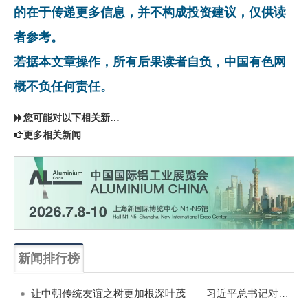
的在于传递更多信息，并不构成投资建议，仅供读
者参考。
若据本文章操作，所有后果读者自负，中国有色网
概不负任何责任。
您可能对以下相关新闻同样感兴趣
更多相关新闻
新闻排行榜
一周
每月
让中朝传统友谊之树更加根深叶茂——习近平总书记对朝鲜进行国事访问纪实