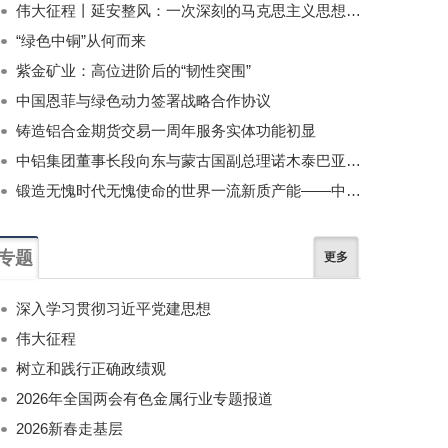
伟大征程丨延安整风：一次深刻的马克思主义思想教育运动
“绿色中铜”从何而来
紫金矿业：高位进阶后的“韧性突围”
中国恩菲与绿色动力签署战略合作协议
铸造铝合金期货交易一周年服务实体功能初显
中铝集团董事长段向东与蒙古国副总理诺木泰巴亚尔举行会谈
锻造无愧时代无愧使命的世界一流新质产能——中国有色金属工业的战略应对与破局之道（二）
专题
更多
深入学习贯彻习近平党建思想
伟大征程
树立和践行正确政绩观
2026年全国两会有色金属行业专题报道
2026新春走基层