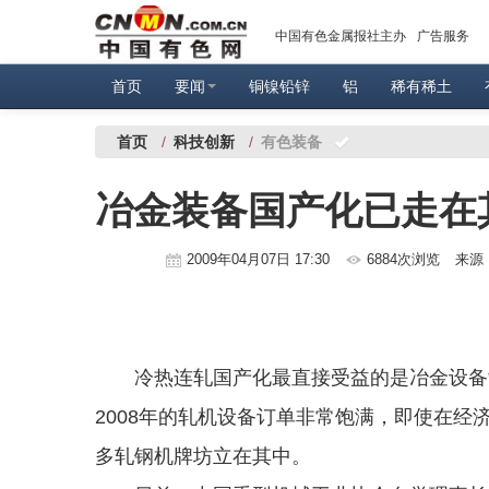
中国有色金属报社主办
广告服务
首页
要闻
铜镍铅锌
铝
稀有稀土
首页
/
科技创新
/
有色装备
冶金装备国产化已走在
2009年04月07日 17:30
6884次浏览
来源
冷热连轧国产化最直接受益的是冶金设备制
2008年的轧机设备订单非常饱满，即使在
多轧钢机牌坊立在其中。