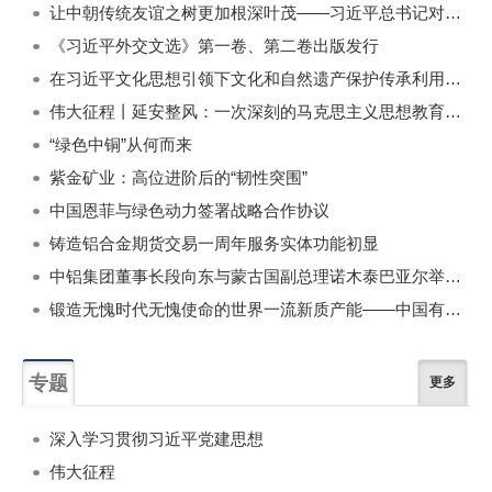
让中朝传统友谊之树更加根深叶茂——习近平总书记对朝鲜进行国事访问纪实
《习近平外交文选》第一卷、第二卷出版发行
在习近平文化思想引领下文化和自然遗产保护传承利用工作开创新局面
伟大征程丨延安整风：一次深刻的马克思主义思想教育运动
“绿色中铜”从何而来
紫金矿业：高位进阶后的“韧性突围”
中国恩菲与绿色动力签署战略合作协议
铸造铝合金期货交易一周年服务实体功能初显
中铝集团董事长段向东与蒙古国副总理诺木泰巴亚尔举行会谈
锻造无愧时代无愧使命的世界一流新质产能——中国有色金属工业的战略应对与破局之道（二）
专题
更多
深入学习贯彻习近平党建思想
伟大征程