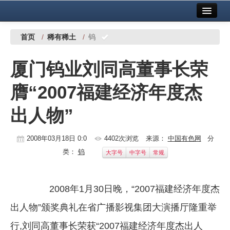
首页
中国有色金属报社主办
广告服务
首页
/
稀有稀土
/
钨
要闻
厦门钨业刘同高董事长荣
铜镍铅锌
膺“2007福建经济年度杰
铝
出人物”
稀有稀土
有色市场
2008年03月18日 0:0
4402次浏览
来源：
中国有色网
分
类：
钨
大字号
中字号
常规
科技
镁钛
2008年1月30日晚，“2007福建经济年度杰
地矿 建设
出人物”颁奖典礼在省广播影视集团大演播厅隆重举
党建工作
行,刘同高董事长荣获“2007福建经济年度杰出人