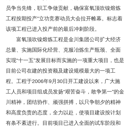
员争当先锋，职工争做贡献，确保富氧顶吹镍熔炼
企业文化
工程按期投产”立功竞赛动员大会拉开帷幕。标志着
《资源再生》杂志
该项工程已进入投产前的最后冲刺阶段。
行情报价
富氧顶吹镍熔炼工程是金川集团公司扩大经济
数字报
总量、实施国际化经营、克服冶炼生产瓶颈、全面
实现“十一五”发展目标而实施的一项重大项目，也是
目前公司在建的投资额及建设规模最大的一项工
程。工程于2006年9月30日开工建设以来，广大施
工人员和项目组成员发扬“艰苦奋斗，敢争第一”的金
川精神，团结协作、顽强拼搏，以只争朝夕的精神
和高度负责的态度，全力以赴，使项目建设按计划
有条不紊进行。目前项目已进入全面的试车阶段和