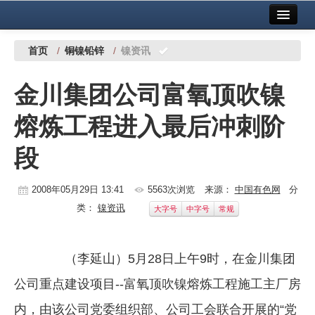
首页
中国有色金属报社主办
广告服务
首页
/
铜镍铅锌
/
镍资讯
要闻
金川集团公司富氧顶吹镍
铜镍铅锌
熔炼工程进入最后冲刺阶
铝
段
稀有稀土
有色市场
2008年05月29日 13:41
5563次浏览
来源：
中国有色网
分
类：
镍资讯
大字号
中字号
常规
科技
镁钛
（李延山）5月28日上午9时，在金川集团
地矿 建设
公司重点建设项目--富氧顶吹镍熔炼工程施工主厂房
党建工作
内，由该公司党委组织部、公司工会联合开展的“党