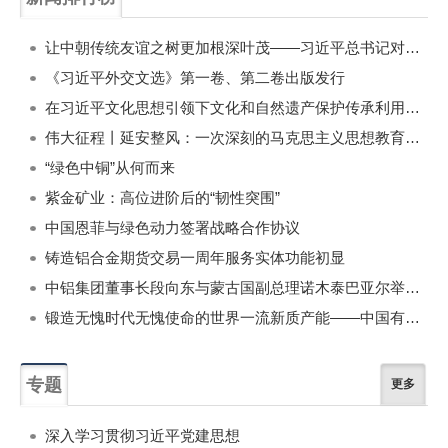
一周
每月
让中朝传统友谊之树更加根深叶茂——习近平总书记对朝鲜进行国事访问纪实
《习近平外交文选》第一卷、第二卷出版发行
在习近平文化思想引领下文化和自然遗产保护传承利用工作开创新局面
伟大征程丨延安整风：一次深刻的马克思主义思想教育运动
“绿色中铜”从何而来
紫金矿业：高位进阶后的“韧性突围”
中国恩菲与绿色动力签署战略合作协议
铸造铝合金期货交易一周年服务实体功能初显
中铝集团董事长段向东与蒙古国副总理诺木泰巴亚尔举行会谈
锻造无愧时代无愧使命的世界一流新质产能——中国有色金属工业的战略应对与破局之道（二）
专题
更多
深入学习贯彻习近平党建思想