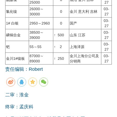
25000
27
26000～
03-
氯化镍
0
金川 意大利 吉林
30000
27
03-
1# 白银
2950～2960
0
国产
27
38500～
03-
磷铜合金
↑ 500
山东 江苏
39000
27
03-
钯
55～55
↑ 2
上海泽源
27
87000～
金川上海分公司及
03-
金川1#镍板
↑ 250
89000
分销商
27
责任编辑：Robert
二审：淮金
终审：孟庆科