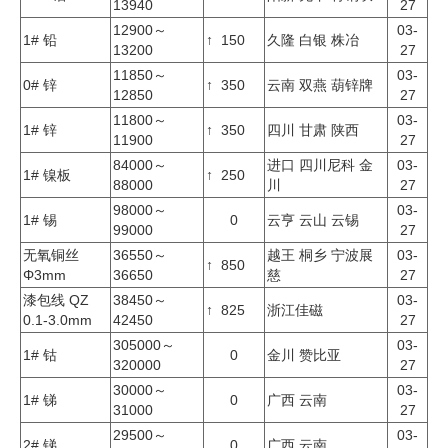
13940
27
企业文化
12900～
03-
1# 铅
↑ 150
久隆 白银 株冶
13200
27
《资源再生》杂志
11850～
03-
0# 锌
↑ 350
云南 双燕 葫锌牌
12850
27
行情报价
11800～
03-
1# 锌
↑ 350
四川 甘肃 陕西
11900
27
数字报
84000～
进口 四川尼科 金
03-
1# 镍板
↑ 250
88000
川
27
98000～
03-
1# 锡
0
云亨 云山 云锡
99000
27
无氧铜丝
36550～
越王 桐乡 宁波展
03-
↑ 850
Φ3mm
36650
慈
27
漆包线 QZ
38450～
03-
↑ 825
浙江佳磁
0.1-3.0mm
42450
27
305000～
03-
1# 钴
0
金川 赞比亚
320000
27
30000～
03-
1# 锑
0
广西 云南
31000
27
29500～
03-
2# 锑
0
广西 云南