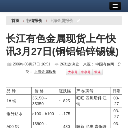
首页
中国有色金属报社主办
广告服务
首页
/
行情报价
/
上海金属报价
要闻
长江有色金属现货上午快
铜镍铅锌
讯3月27日(铜铝铅锌锡镍)
铝
稀有稀土
2009年03月27日 16:51
2631次浏览
来源：
中国有色网
分
类：
上海金属报价
大字号
中字号
常规
有色市场
科技
品 种
价 格
涨跌幅
产地/牌号
日期
35150～
旺旺 四川尼科 江
03-
镁钛
1# 铜
↑ 825
35350
铜
27
03-
地矿 建设
铜升贴水
c100 - b100
↓ -175
27
13900～
03-
党建工作
A00 铝
↑ 430
阳新 兆丰 青铜峡