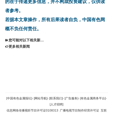
的在于传递更多信息，并不构成投资建议，仅供读
者参考。
若据本文章操作，所有后果读者自负，中国有色网
概不负任何责任。
您可能对以下相关新闻同样感兴趣
更多相关新闻
返回顶部
[中国有色金属报社]
-
[网站导航]
-
[联系我们]
-
[广告服务]
-
[有色金属商务平台]
-
[人才招聘]
返回首页
信息网络传播视听节目许可证0108313
广播电视节目制作经营许可证
互联