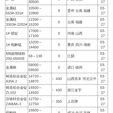
30500
27
金属硅
10500～
03-
0
贵州 云南 福建
553#-331#
10900
27
金属硅
12200～
03-
0
云南 福建
3303#-2202#
15200
27
17000～
03-
1# 镁锭
0
河南 山西
17100
27
13200～
03-
1# 电解锰
0
重庆 四川 湖南
14400
27
MB超细镍粉
03-
58～138
0
江阴
200-6500目
27
58000～
03-
金属铬
0
进口 锦州
59500
27
铸造铝合金锭
14720～
03-
↑ 430
山西兆丰 河北立中
A356.2
14870
27
铸造铝合金锭
14920～
03-
↑ 430
浙江金宇
ZL102
14920
27
压铸锌合金锭
12750～
03-
↑ 350
上百牌
ZAMAK-3
12750
27
19500～
03-
硫酸镍
0
成冶 金川 吉林