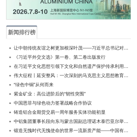
新闻排行榜
一周
每月
让中朝传统友谊之树更加根深叶茂——习近平总书记对朝鲜进行国事访问纪实
《习近平外交文选》第一卷、第二卷出版发行
在习近平文化思想引领下文化和自然遗产保护传承利用工作开创新局面
伟大征程丨延安整风：一次深刻的马克思主义思想教育运动
“绿色中铜”从何而来
紫金矿业：高位进阶后的“韧性突围”
中国恩菲与绿色动力签署战略合作协议
铸造铝合金期货交易一周年服务实体功能初显
中铝集团董事长段向东与蒙古国副总理诺木泰巴亚尔举行会谈
锻造无愧时代无愧使命的世界一流新质产能——中国有色金属工业的战略应对与破局之道（二）