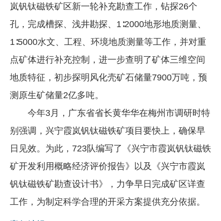
岚钒钛磁铁矿区新一轮补充勘查工作，钻探26个
孔，完成槽探、浅井勘探、1∶2000地形地质测量、
1∶5000水文、工程、环境地质测量等工作，并对重
点矿体进行补充控制，进一步查明了矿体三维空间
地质特征，初步探明风化壳矿石储量7900万吨，预
测原生矿储量2亿多吨。
今年3月，广东省省长黄华华在梅州市调研时特
别强调，兴宁霞岚钒钛磁铁矿项目要快上，确保早
日见效。为此，723队编写了《兴宁市霞岚钒钛磁铁
矿开发利用概略经济评价报告》以及《兴宁市霞岚
钒钛磁铁矿勘查设计书》，力争早日完成矿区详查
工作，为制定科学合理的开采方案提供充分依据。