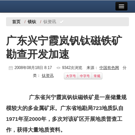
首页
中国有色金属报社主办
广告服务
首页
/
镁钛
/
钛资讯
要闻
广东兴宁霞岚钒钛磁铁矿
铜镍铅锌
勘查开发加速
铝
稀有稀土
2008年08月18日 8:17
9342次浏览
来源：
中国有色网
分
类：
钛资讯
大字号
中字号
常规
有色市场
科技
广东省兴宁霞岚钒钛磁铁矿是一座储量规
镁钛
模较大的多金属矿床。广东省地勘局723地质队自
地矿 建设
1971年至2000年，多次对该矿区开展地质普查工
作，获得大量地质资料。
党建工作