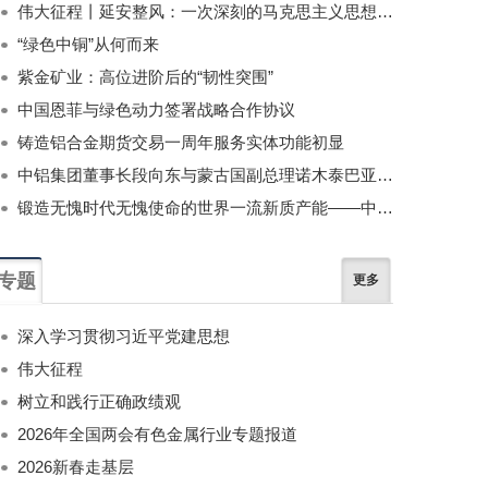
伟大征程丨延安整风：一次深刻的马克思主义思想教育运动
“绿色中铜”从何而来
紫金矿业：高位进阶后的“韧性突围”
中国恩菲与绿色动力签署战略合作协议
铸造铝合金期货交易一周年服务实体功能初显
中铝集团董事长段向东与蒙古国副总理诺木泰巴亚尔举行会谈
锻造无愧时代无愧使命的世界一流新质产能——中国有色金属工业的战略应对与破局之道（二）
专题
更多
深入学习贯彻习近平党建思想
伟大征程
树立和践行正确政绩观
2026年全国两会有色金属行业专题报道
2026新春走基层