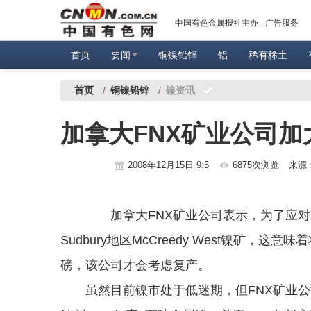
中国有色金属报社主办
广告服务
首页
要闻
铜镍铅锌
铝
稀有稀土
首页
/
铜镍铅锌
/
镍资讯
加拿大FNX矿业公司
2008年12月15日 9:5
6875次浏览
来源
加拿大FNX矿业公司表示，为了应对
Sudbury地区McCreedy West镍矿，
磅，该公司才会考虑复产。
虽然目前镍市处于低迷期，但FNX矿业公司