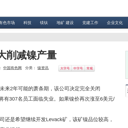
有色市场
科技
镁钛
地矿 建设
党建工作
企业文化
加大削减镍产量
：
中国有色网
分类：
镍资讯
大字号
中字号
常规
未来2年可能的萧条期，该公司决定完全关闭
这意味着将有307名员工面临失业。如果镍价再次涨至6美元/
还是希望继续开发Levack矿，该矿镍品位较高，