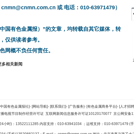
cnmn.com.cn 或 电话：010-63971479）
非中国有色金属报）”的文章，均转载自其它媒体，转
，仅供读者参考。
色网概不负任何责任。
更多相关新闻
[中国有色金属报社]
-
[网站导航]
-
[联系我们]
-
[广告服务]
-
[有色金属商务平台]
-
[人才招聘
广播电视节目制作经营许可证
互联网新闻信息服务许可证10120170077
京公网安备110
小时)：13522111285 内容支持：010-63941034
；运维支持：010-63971479 (手机
34 (手机)13520882137；E-mail：
cnmn@cnmn.com.cn
地址：北京市复兴路乙十二