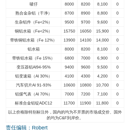
唛仔
8000
8200
8,100
0
企业文化
熟合金杂铝（干净）
8700
8900
8,800
0
《资源再生》杂志
生杂铝件（Fe<2%）
9500
9700
9,600
0
铜铝水箱（Fe<2%）
15750
16050
15,900
0
行情报价
带铁铜铝水箱（Fe 12%）
13900
14100
14,000
0
数字报
铝水箱
8000
8200
8,100
0
带铁铝水箱（Fe 15%）
6800
7000
6,900
0
变压器铝Al94-95%
9400
9600
9,500
0
铝变速箱（Al 30%）
4100
4300
4,200
0
汽车切片Al 91-93%
10600
10800
10,700
0
铝煤气表（Al 70%）
7000
7200
7,100
0
标准合金铝锭ADC12
11700
11900
11,800
0
以上价格除特别标注外，国内的均为不开票的市场成交价、国外
的均为C&F到岸价。
责任编辑：Robert