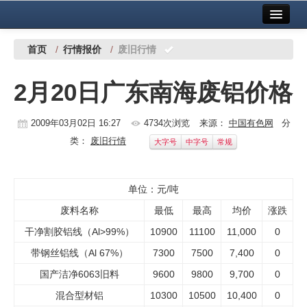
首页
中国有色金属报社主办
广告服务
首页
/
行情报价
/
废旧行情
要闻
2月20日广东南海废铝价格
铜镍铅锌
2009年03月02日 16:27
4734次浏览
来源：
中国有色网
分
铝
类：
废旧行情
大字号
中字号
常规
稀有稀土
有色市场
单位：元/吨
废料名称
最低
最高
均价
涨跌
科技
干净割胶铝线（Al>99%）
10900
11100
11,000
0
镁钛
带钢丝铝线（Al 67%）
7300
7500
7,400
0
地矿 建设
国产洁净6063旧料
9600
9800
9,700
0
混合型材铝
10300
10500
10,400
0
党建工作