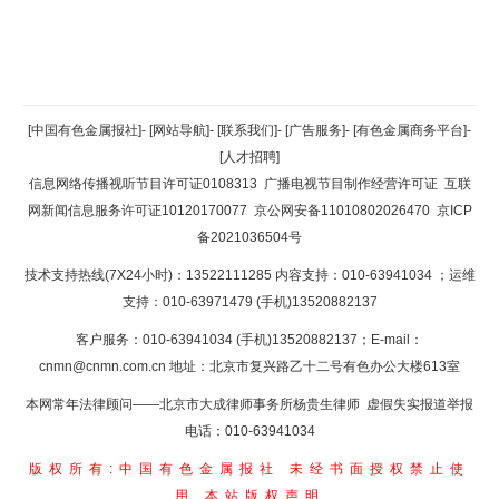
返回顶部
[中国有色金属报社]
-
[网站导航]
-
[联系我们]
-
[广告服务]
-
[有色金属商务平台]
-
[人才招聘]
返回首页
信息网络传播视听节目许可证0108313
广播电视节目制作经营许可证
互联
网新闻信息服务许可证10120170077
京公网安备11010802026470
京ICP
备2021036504号
技术支持热线(7X24小时)：13522111285 内容支持：010-63941034
；运维
支持：010-63971479 (手机)13520882137
客户服务：010-63941034 (手机)13520882137；E-mail：
cnmn@cnmn.com.cn
地址：北京市复兴路乙十二号有色办公大楼613室
本网常年法律顾问——北京市大成律师事务所杨贵生律师 虚假失实报道举报
电话：010-63941034
版权所有:中国有色金属报社
未经书面授权禁止使
用
本站版权声明