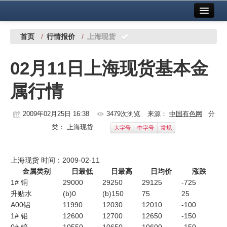
首页
中国有色金属报社主办
广告服务
首页
/
行情报价
/
上海现货
要闻
02月11日上海现货基本金
铜镍铅锌
属行情
铝
稀有稀土
2009年02月25日 16:38
3479次浏览
来源：
中国有色网
分
类：
上海现货
大字号
中字号
常规
有色市场
科技
上海现货 时间：2009-02-11
金属类别
日最低
日最高
日均价
涨跌
镁钛
1# 铜
29000
29250
29125
-725
升贴水
(b)0
(b)150
75
25
地矿 建设
A00铝
11990
12030
12010
-100
1# 铅
12600
12700
12650
-150
党建工作
0# 锌
10550
10650
10600
-150