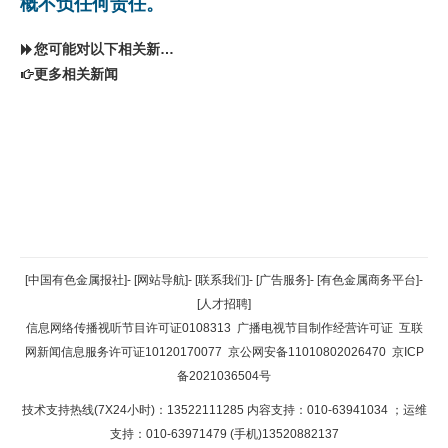
概不负任何责任。
您可能对以下相关新闻同样感兴趣
更多相关新闻
返回顶部
[中国有色金属报社]
-
[网站导航]
-
[联系我们]
-
[广告服务]
-
[有色金属商务平台]
-
[人才招聘]
返回首页
信息网络传播视听节目许可证0108313
广播电视节目制作经营许可证
互联
网新闻信息服务许可证10120170077
京公网安备11010802026470
京ICP
备2021036504号
技术支持热线(7X24小时)：13522111285 内容支持：010-63941034
；运维
支持：010-63971479 (手机)13520882137