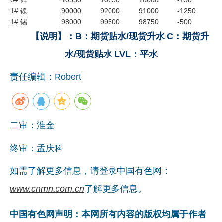
1# 镍
90000
92000
91000
-1250
企业文化
1# 锡
98000
99500
98750
-500
《资源再生》杂志
【说明】：B：期货贴水/现货升水 C：期货升
水/现货贴水 LVL：平水
行情报价
责任编辑：Robert
数字报
二审：淮金
终审：孟庆科
如需了解更多信息，请登录中国有色网：
www.cnmn.com.cn
了解更多信息。
中国有色网声明：本网所有内容的版权均属于作者