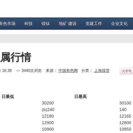
有色市场
科技
镁钛
地矿 建设
党建工作
企业文化
金属行情
 16:38
3440次浏览
来源：
中国有色网
分类：
上海现货
大字号
日最低
日最高
30200
30100
(b)240
140
12180
12165
12900
12800
10900
10850