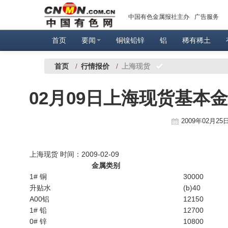
中国有色金属报社主办
广告服务
首页
要闻
铜镍铅锌
铝
稀有稀土
首页
/
行情报价
/
上海现货
02月09日上海现货基本
2009年02月25日
上海现货 时间：2009-02-09
金属类别
1# 铜
30000
升贴水
(b)40
A00铝
12150
1# 铅
12700
0# 锌
10800