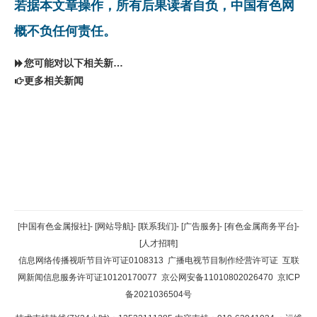
若据本文章操作，所有后果读者自负，中国有色网
概不负任何责任。
您可能对以下相关新闻同样感兴趣
更多相关新闻
返回顶部
[中国有色金属报社]
-
[网站导航]
-
[联系我们]
-
[广告服务]
-
[有色金属商务平台]
-
[人才招聘]
返回首页
信息网络传播视听节目许可证0108313
广播电视节目制作经营许可证
互联
网新闻信息服务许可证10120170077
京公网安备11010802026470
京ICP
备2021036504号