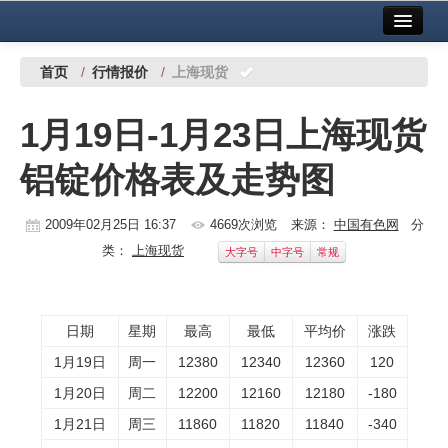
首页
中国有色金属报社主办
广告服务
首页
/
行情报价
/
上海现货
要闻
1月19日-1月23日上海现货
铜镍铅锌
铝锭价格表及走势图
铝
稀有稀土
2009年02月25日 16:37
4669次浏览
来源：
中国有色网
分
类：
上海现货
大字号
中字号
常规
有色市场
科技
日期
星期
最高
最低
平均价
涨跌
镁钛
1月19日
周一
12380
12340
12360
120
地矿 建设
1月20日
周二
12200
12160
12180
-180
1月21日
周三
11860
11820
11840
-340
党建工作