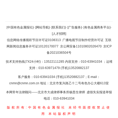
返回顶部
[中国有色金属报社]
-
[网站导航]
-
[联系我们]
-
[广告服务]
-
[有色金属商务平台]
-
[人才招聘]
返回首页
信息网络传播视听节目许可证0108313
广播电视节目制作经营许可证
互联
网新闻信息服务许可证10120170077
京公网安备11010802026470
京ICP
备2021036504号
技术支持热线(7X24小时)：13522111285 内容支持：010-63941034
；运维
支持：010-63971479 (手机)13520882137
客户服务：010-63941034 (手机)13520882137；E-mail：
cnmn@cnmn.com.cn
地址：北京市复兴路乙十二号有色办公大楼613室
本网常年法律顾问——北京市大成律师事务所杨贵生律师 虚假失实报道举报
电话：010-63941034
版权所有:中国有色金属报社
未经书面授权禁止使
用
本站版权声明