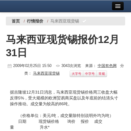
首页
中国有色金属报社主办
广告服务
首页
/
行情报价
/
马来西亚现货锡
要闻
马来西亚现货锡报价12月
铜镍铅锌
31日
铝
稀有稀土
2009年02月25日 15:50
3043次浏览
来源：
中国有色网
分
类：
马来西亚现货锡
大字号
中字号
常规
有色市场
科技
据吉隆坡12月31日消息，马来西亚现货锡价格周三收盘大幅
反弹5%，受大规模的欧洲贸易商买盘以及年底前的结清头寸
镁钛
操作推动。成交量为较高的86吨。
地矿 建设
（价格单位：美元/吨，成交量除特别说明外均为吨）
日期 现货锡价格 询价 报价 成交
党建工作
量 升水*