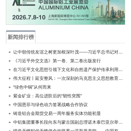
新闻排行榜
一周
每月
让中朝传统友谊之树更加根深叶茂——习近平总书记对朝鲜进行国事访问纪实
《习近平外交文选》第一卷、第二卷出版发行
在习近平文化思想引领下文化和自然遗产保护传承利用工作开创新局面
伟大征程丨延安整风：一次深刻的马克思主义思想教育运动
“绿色中铜”从何而来
紫金矿业：高位进阶后的“韧性突围”
中国恩菲与绿色动力签署战略合作协议
铸造铝合金期货交易一周年服务实体功能初显
中铝集团董事长段向东与蒙古国副总理诺木泰巴亚尔举行会谈
锻造无愧时代无愧使命的世界一流新质产能——中国有色金属工业的战略应对与破局之道（二）