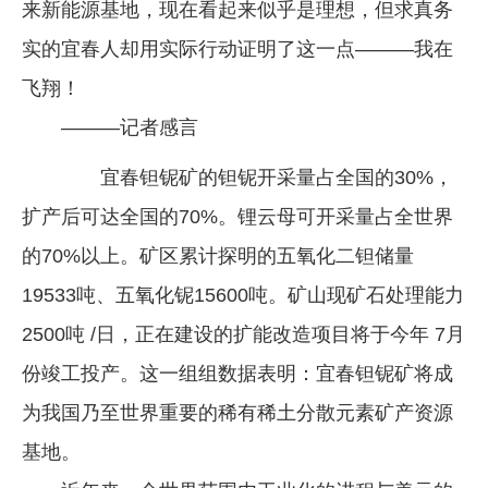
来新能源基地，现在看起来似乎是理想，但求真务
企业文化
实的宜春人却用实际行动证明了这一点———我在
《资源再生》杂志
飞翔！
行情报价
———记者感言
数字报
宜春钽铌矿的钽铌开采量占全国的30%，
扩产后可达全国的70%。锂云母可开采量占全世界
的70%以上。矿区累计探明的五氧化二钽储量
19533吨、五氧化铌15600吨。矿山现矿石处理能力
2500吨 /日，正在建设的扩能改造项目将于今年 7月
份竣工投产。这一组组数据表明：宜春钽铌矿将成
为我国乃至世界重要的稀有稀土分散元素矿产资源
基地。