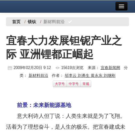
首页
中国有色金属报社主办
广告服务
首页
/
镁钛
/
新材料前沿
要闻
宜春大力发展钽铌产业之
铜镍铅锌
际 亚洲锂都正崛起
铝
稀有稀土
2009年02月20日 9:12
15619次浏览
来源：
宜春新闻网
分
类：
新材料前沿
作者：
邬李云 刘勇生 黄永东 刘继刚
有色市场
大字号
中字号
常规
科技
前景：未来新能源基地
镁钛
意大利诗人但丁说：人类生来就是为了飞翔。
地矿 建设
活着为了理想奋斗，是人生的极乐。把宜春建成未
党建工作