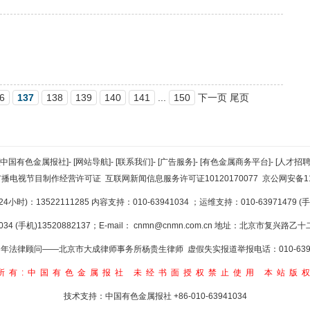
6
137
138
139
140
141
...
150
下一页 尾页
[中国有色金属报社]
-
[网站导航]
-
[联系我们]
-
[广告服务]
-
[有色金属商务平台]
-
[人才招聘
广播电视节目制作经营许可证
互联网新闻信息服务许可证10120170077
京公网安备110
小时)：13522111285 内容支持：010-63941034
；运维支持：010-63971479 (手机
34 (手机)13520882137；E-mail：
cnmn@cnmn.com.cn
地址：北京市复兴路乙十二
年法律顾问——北京市大成律师事务所杨贵生律师 虚假失实报道举报电话：010-6394
所有:中国有色金属报社
未经书面授权禁止使用
本站版
技术支持：中国有色金属报社
+86-010-63941034