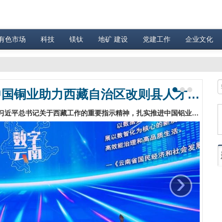
有色市场
科技
镁钛
地矿 建设
党建工作
企业文化
育才润羌塘 “铜”心助改则——中国铜业助力西藏自治区改则县人才培养
中国铜业有限公司（以下简称“中国铜业”）深入贯彻落实习近平总书记关于西藏工作的重要指示精神，扎实推进中国铝业集团有限公司与西藏自治区相关工作部署，主动扛起社会责任，自2025年起启动为期5年的帮扶计划，助力改则县高质量发展。其中，中国铜业每年安排专项资金开设2期专题培训班，组织改则县基层干部外出集中参训研学，持续推动企地帮扶提质升级。…
›