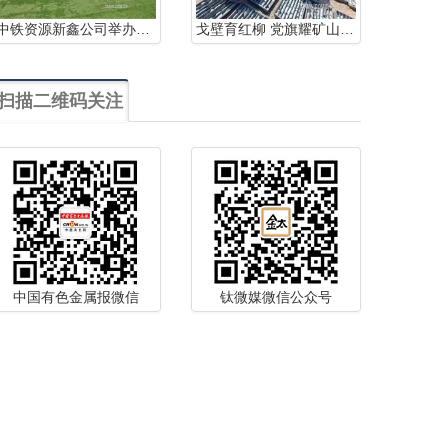
中铁资源新鑫公司举办第十四届那达慕大会
戈壁育红柳 党旗耀矿山——西部黄金哈密金矿“红柳支部”党建引领实干攻坚纪实
扫描二维码关注
中国有色金属报微信
钛微媒微信公众号