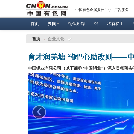
中国有色金属报社主办
广告服务
首页
要闻
铜镍铅锌
铝
稀有稀土
首页
/
企业文化
‹