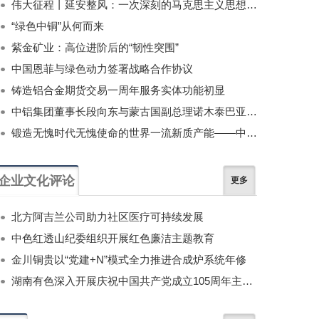
伟大征程丨延安整风：一次深刻的马克思主义思想教育运动
“绿色中铜”从何而来
紫金矿业：高位进阶后的“韧性突围”
中国恩菲与绿色动力签署战略合作协议
铸造铝合金期货交易一周年服务实体功能初显
中铝集团董事长段向东与蒙古国副总理诺木泰巴亚尔举行会谈
锻造无愧时代无愧使命的世界一流新质产能——中国有色金属工业的战略应对与破局之道（二）
企业文化评论
更多
北方阿吉兰公司助力社区医疗可持续发展
中色红透山纪委组织开展红色廉洁主题教育
金川铜贵以“党建+N”模式全力推进合成炉系统年修
湖南有色深入开展庆祝中国共产党成立105周年主题系列活动