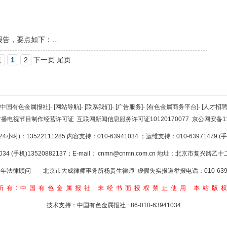
报告，要点如下：…
页
1
2
下一页 尾页
[中国有色金属报社]
-
[网站导航]
-
[联系我们]
-
[广告服务]
-
[有色金属商务平台]
-
[人才招聘
广播电视节目制作经营许可证
互联网新闻信息服务许可证10120170077
京公网安备110
小时)：13522111285 内容支持：010-63941034
；运维支持：010-63971479 (手机
34 (手机)13520882137；E-mail：
cnmn@cnmn.com.cn
地址：北京市复兴路乙十二
年法律顾问——北京市大成律师事务所杨贵生律师 虚假失实报道举报电话：010-6394
所有:中国有色金属报社
未经书面授权禁止使用
本站版
技术支持：中国有色金属报社
+86-010-63941034