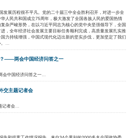
我国发展历程很不平凡。党的二十届三中全会胜利召开，对进一步全
华人民共和国成立75周年，极大激发了全国各族人民的爱国热情
的复杂严峻形势，在以习近平同志为核心的党中央坚强领导下，全国
有进，全年经济社会发展主要目标任务顺利完成，高质量发展扎实推
合国力持续增强，中国式现代化迈出新的坚实步伐，更加坚定了我们
心。…
在？——两会中国经济问答之一
两会中国经济问答之一…
行外交主题记者会
题记者会…
告和提案工作情况报告。来自34个界别的2000多名全国政协委