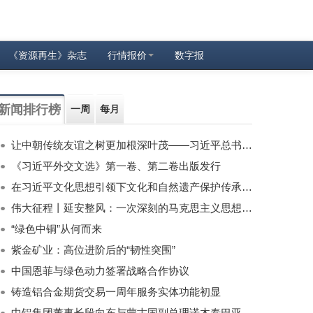
《资源再生》杂志
行情报价
数字报
新闻排行榜
一周
每月
让中朝传统友谊之树更加根深叶茂——习近平总书记对朝鲜进行国事访问纪实
《习近平外交文选》第一卷、第二卷出版发行
在习近平文化思想引领下文化和自然遗产保护传承利用工作开创新局面
伟大征程丨延安整风：一次深刻的马克思主义思想教育运动
“绿色中铜”从何而来
紫金矿业：高位进阶后的“韧性突围”
中国恩菲与绿色动力签署战略合作协议
铸造铝合金期货交易一周年服务实体功能初显
中铝集团董事长段向东与蒙古国副总理诺木泰巴亚尔举行会谈