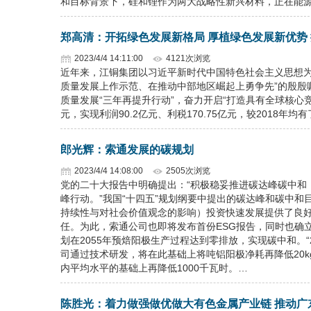
和目标背景下，硅和锂作为两大战略性新兴材料，正在能
郑高清：开拓绿色发展新格局 厚植绿色发展新优势
2023/4/4 14:11:00
4121次浏览
近年来，江铜集团以习近平新时代中国特色社会主义思想为
质量发展上作示范、在推动中部地区崛起上勇争先”的殷殷
质量发展“三年再提升行动”，奋力开启“打造具有全球核心竞
元，实现利润90.2亿元、利税170.75亿元，较2018年
郎光辉：索通发展的碳规划
2023/4/4 14:08:00
2505次浏览
党的二十大报告中明确提出：“积极稳妥推进碳达峰碳中和
峰行动。”我国“十四五”规划纲要中提出的碳达峰和碳中和
持续性与对社会价值观念的影响）投资快速发展提供了良好
任。为此，索通公司也即将发布首份ESG报告，同时也确立了索
划在2055年预焙阳极生产过程达到零排放，实现碳中和。“2
司通过技术研发，将在此基础上将吨铝阳极净耗再降低20kg
内平均水平的基础上再降低1000千瓦时。…
陈胜光：着力做强做优做大有色金属产业链 推动广