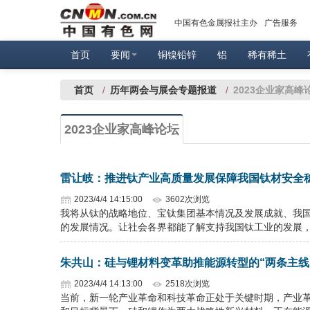
中国有色金属报社主办
广告服务
首页
要闻
铜镍铅锌
铝
稀有稀土
首页
/
历年两会与展会专题报道
/
2023企业家高峰
2023企业家高峰论坛
雷让岐：推进钛产业高质量发展保障我国钛材安全
2023/4/4 14:15:00
3602次浏览
我将从钛的战略地位、宝钛集团基本情况及发展成就、我
的发展情况。让社会各界都能了解支持我国钛工业的发展
朱共山：硅与锂材料变革助推能源转型的“两条主线
2023/4/4 14:13:00
2518次浏览
当前，新一轮产业革命和科技革命正处于关键时期，产业