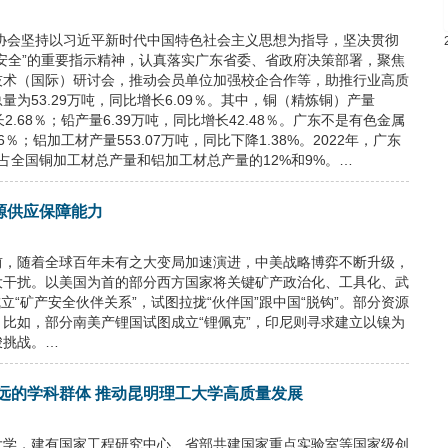
业协会坚持以习近平新时代中国特色社会主义思想为指导，坚决贯彻
安全”的重要指示精神，认真落实广东省委、省政府决策部署，聚焦
技术（国际）研讨会，推动会员单位加强校企合作等，助推行业高质
为53.29万吨，同比增长6.09％。其中，铜（精炼铜）产量
长2.68％；铅产量6.39万吨，同比增长42.48％。广东不是有色金属
％；铝加工材产量553.07万吨，同比下降1.38%。2022年，广东
占全国铜加工材总产量和铝加工材总产量的12%和9%。…
源供应保障能力
前，随着全球百年未有之大变局加速演进，中美战略博弈不断升级，
大干扰。以美国为首的部分西方国家将关键矿产政治化、工具化、武
立“矿产安全伙伴关系”，试图拉拢“伙伴国”跟中国“脱钩”。部分资源
比如，部分南美产锂国试图成立“锂佩克”，印尼则寻求建立以镍为
峻挑战。…
致远的学科群体 推动昆明理工大学高质量发展
大学，建有国家工程研究中心、省部共建国家重点实验室等国家级创