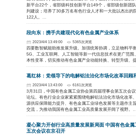
新平台22个，省部级科技创新平台149个，省部级创新团
列建设；培养了30多万名有色行业人才和一大批以杰出的
122人。…
段向东：携手共建现代化有色金属产业体系
2023/4/4 13:49:00
5365次浏览
四要数智赋能助推发展升级。加强统筹协调，立足物料平
5G、工业互联网、人工智能等新一代信息技术在更广范围
本性变革，切实推动有色金属产业动能转换、转型升级、
葛红林：党领导下的电解铝法治化市场化改革回顾
2023/4/4 13:43:00
6161次浏览
3月31日，中国有色金属工业协会第四届理事会第五次会
论坛。有色行业企业家紧紧围绕电解铝法治化市场化改革
源供应保障能力提升、有色金属工业绿色发展等主题作主
交流，为推动我国有色金属工业高质量发展开阔了视野。
凝心聚力开创行业高质量发展新局面 中国有色金
五次会议在京召开