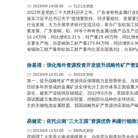
2023/4/4 14:06:00
5121次浏览
2022年是党的二十大胜利召开之年。广东省有色金属行
落实习近平总书记关于“疫情要防住、经济要稳住、发展要
行业发展，大力开展学术研讨交流活动，举办广东铝加工
量发展。广东省铜、铅、锌等十种有色金属冶炼产品生产总量
16.24万吨，同比增长0.21％；锌产量29.48万吨，同比增
主要生产地，但是铜加工材产量273.84万吨，同比增长4.96
省铜加工材产量和铝加工材产量均位居全国第3位，分别约
徐基清：强化海外资源投资开发提升战略性矿产资
2023/4/4 14:01:00
6453次浏览
第一，提升战略性矿产资源供应保障能力是形势所迫。当
历经多年所形成的金属矿业全球化分工合作体系正面临重
器化，破坏产业链供应链稳定。2022年6月份，美国牵头成
国试图建立集团化的供应联盟，控制部分品种的全球供应。
主的关键电池金属联盟。我国战略性矿产资源供应面临严
易健宏：依托云南“三大王国”资源优势 构建行稳
2023/4/4 13:53:00
6605次浏览
昆明理工大学是云南省规模最大、办学层次和类别齐全的