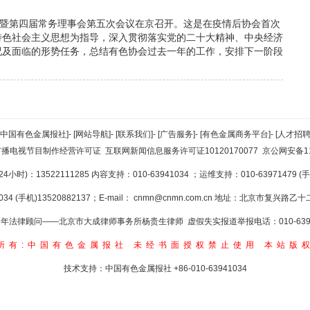
议暨第四届常务理事会第五次会议在京召开。这是在疫情后协会首次
特色社会主义思想为指导，深入贯彻落实党的二十大精神、中央经济
况及面临的形势任务，总结有色协会过去一年的工作，安排下一阶段
[中国有色金属报社]
-
[网站导航]
-
[联系我们]
-
[广告服务]
-
[有色金属商务平台]
-
[人才招聘
广播电视节目制作经营许可证
互联网新闻信息服务许可证10120170077
京公网安备110
小时)：13522111285 内容支持：010-63941034
；运维支持：010-63971479 (手机
34 (手机)13520882137；E-mail：
cnmn@cnmn.com.cn
地址：北京市复兴路乙十二
年法律顾问——北京市大成律师事务所杨贵生律师 虚假失实报道举报电话：010-6394
所有:中国有色金属报社
未经书面授权禁止使用
本站版
技术支持：中国有色金属报社
+86-010-63941034