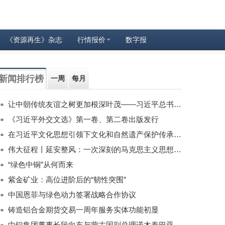
《资源再生》杂志
行情报价
数字报
新闻排行榜
一周
每月
让中朝传统友谊之树更加根深叶茂——习近平总书记对朝鲜进行国事访问纪实
《习近平外交文选》第一卷、第二卷出版发行
在习近平文化思想引领下文化和自然遗产保护传承利用工作开创新局面
伟大征程丨延安整风：一次深刻的马克思主义思想教育运动
“绿色中铜”从何而来
紫金矿业：高位进阶后的“韧性突围”
中国恩菲与绿色动力签署战略合作协议
铸造铝合金期货交易一周年服务实体功能初显
中铝集团董事长段向东与蒙古国副总理诺木泰巴亚尔举行会谈