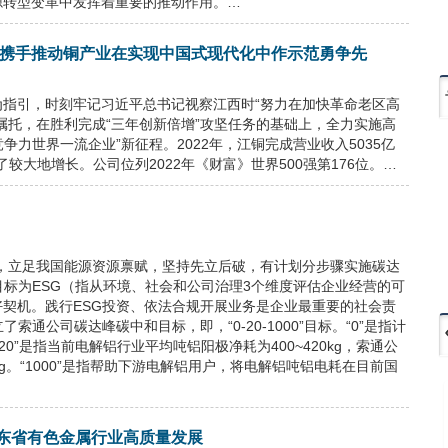
源转型变革中发挥着重要的推动作用。…
 携手推动铜产业在实现中国式现代化中作示范勇争先
指引，时刻牢记习近平总书记视察江西时“努力在加快革命老区高
嘱托，在胜利完成“三年创新倍增”攻坚任务的基础上，全力实施高
争力世界一流企业”新征程。2022年，江铜完成营业收入5035亿
均有了较大地增长。公司位列2022年《财富》世界500强第176位。…
，立足我国能源资源禀赋，坚持先立后破，有计划分步骤实施碳达
目标为ESG（指从环境、社会和公司治理3个维度评估企业经营的可
契机。践行ESG投资、依法合规开展业务是企业最重要的社会责
通公司碳达峰碳中和目标，即，“0-20-1000”目标。“0”是指计
0”是指当前电解铝行业平均吨铝阳极净耗为400~420kg，索通公
。“1000”是指帮助下游电解铝用户，将电解铝吨铝电耗在目前国
东省有色金属行业高质量发展