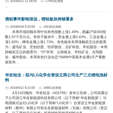
2018/5/21 11:28:00
17645次浏览
…
俄铝事件影响深远，锂钴板块持续看多
2018/4/18 9:33:00
19130次浏览
本周市场回顾本周中信有色指数上涨1.49%，跑赢沪深300指
数1.07个百分点。有色子板块中，贵金属上涨0.43%，工业金属上
涨1.60%，稀有金属上涨1.73%。有色板块本周涨幅前五位的股票
为：盛屯矿业、宏创控股、恒邦股份、北矿科技、常铝股份；本周
跌幅前五位的股票为：*ST华泽、云南锗业、华钰矿业、吉翔股
份、威华股份。本周有色行业动态?SMM中国基本金属3月产量数
据发布…
华友钴业：拟与LG化学合资设立两公司生产三元锂电池材
料
2018/4/12 8:23:00
34801次浏览
4月10日晚间，华友钴业（603799）发布公告称，公司拟通过
子公司浙江华友新能源科技有限公司（以下简称“华友新能源”）与
韩国株式会社LG化学（以下简称“LG化学”）合资设立华金新能源
材料（衢州）有限公司和乐友新能源材料（无锡）有限公司（暂定