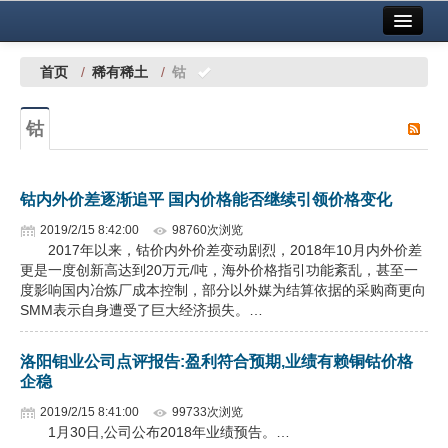
首页
中国有色金属报社主办
广告服务
首页
/
稀有稀土
/
钴
要闻
钴
铜镍铅锌
铝
钴内外价差逐渐追平 国内价格能否继续引领价格变化
稀有稀土
2019/2/15 8:42:00
98760次浏览
2017年以来，钴价内外价差变动剧烈，2018年10月内外价差
有色市场
更是一度创新高达到20万元/吨，海外价格指引功能紊乱，甚至一
度影响国内冶炼厂成本控制，部分以外媒为结算依据的采购商更向
科技
SMM表示自身遭受了巨大经济损失。…
镁钛
洛阳钼业公司点评报告:盈利符合预期,业绩有赖铜钴价格
企稳
地矿 建设
2019/2/15 8:41:00
99733次浏览
1月30日,公司公布2018年业绩预告。…
党建工作