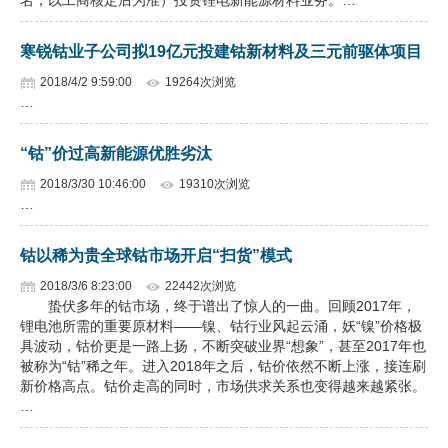
名，以工商核定后为准）投资锂电新能源材料业务。…
寒锐钴业子公司拟19亿元投建钴新材料及三元前驱体项目
2018/4/2 9:59:00
19264次浏览
…
“钴”价过高新能源优胜劣汰
2018/3/30 10:46:00
19310次浏览
…
钴以稀为贵全球钴市场开启“扫货”模式
2018/3/6 8:23:00
22442次浏览
蛰伏多年的钴市场，终于谱出了惊人的一曲。回顾2017年，
锂电池所需的重要原材料——镍、钴行业风起云涌，妖“镍”价格极
具波动，钴价更是一路上扬，不断突破业界“想象”，甚至2017年也
被称为“钴”稀之年。进入2018年之后，钴价依然不断上涨，接连刷
新价格高点。钴价走高的同时，市场供求关系也变得越来越紧张。
…