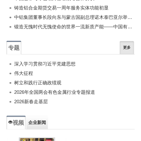
铸造铝合金期货交易一周年服务实体功能初显
中铝集团董事长段向东与蒙古国副总理诺木泰巴亚尔举行会谈
锻造无愧时代无愧使命的世界一流新质产能——中国有色金属工业的战略应对与破局之道（二）
专题
更多
深入学习贯彻习近平党建思想
伟大征程
树立和践行正确政绩观
2026年全国两会有色金属行业专题报道
2026新春走基层
视频
企业新闻
专题新闻
人物专访