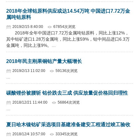
企业文化
2018年全球钴原料供应或达14.54万吨 中国进口7.72万金
属吨钴原料
《资源再生》杂志
2019/2/15 8:40:00
67854次浏览
2018年全年中国进口7.72万金属吨钴原料，同比上涨12%，
行情报价
其中钴矿进口1.28万金属吨，同比上涨59%，钴中间品进口6.3万
金属吨，同比上涨9%。…
数字报
2018年民主刚果铜钴产量大幅增长
2019/2/13 11:02:00
59136次浏览
…
碳酸锂价被腰斩 钴价跌去三成 供应放量促价格回归理性
2018/12/21 11:44:00
56864次浏览
…
夏日哈木镍钴矿采选项目基建准备建安工程通过竣工验收
2018/12/4 10:57:00
33345次浏览