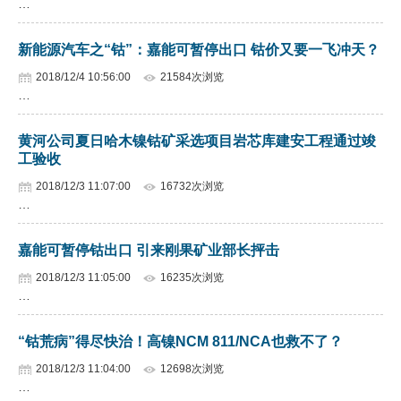
…
新能源汽车之“钴”：嘉能可暂停出口 钴价又要一飞冲天？
2018/12/4 10:56:00
21584次浏览
…
黄河公司夏日哈木镍钴矿采选项目岩芯库建安工程通过竣
工验收
2018/12/3 11:07:00
16732次浏览
…
嘉能可暂停钴出口 引来刚果矿业部长抨击
2018/12/3 11:05:00
16235次浏览
…
“钴荒病”得尽快治！高镍NCM 811/NCA也救不了？
2018/12/3 11:04:00
12698次浏览
…