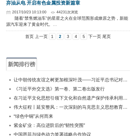
弃油从电 开启有色金属投资新篇章
2017/10/23 10:13:00
44231次浏览
随着“禁售燃油车”的星星之火在全球范围形成燎原之势，新能
源汽车迎来了黄金时代。…
首页 上一页
1
2
3
4
5
下一页 尾页
新闻排行榜
一周
每月
让中朝传统友谊之树更加根深叶茂——习近平总书记对朝鲜进行国事访问纪实
《习近平外交文选》第一卷、第二卷出版发行
在习近平文化思想引领下文化和自然遗产保护传承利用工作开创新局面
伟大征程丨延安整风：一次深刻的马克思主义思想教育运动
“绿色中铜”从何而来
紫金矿业：高位进阶后的“韧性突围”
中国恩菲与绿色动力签署战略合作协议