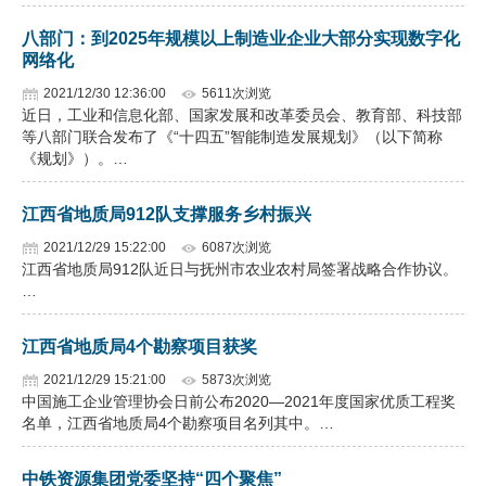
企业文化
八部门：到2025年规模以上制造业企业大部分实现数字化
网络化
《资源再生》杂志
2021/12/30 12:36:00
5611次浏览
近日，工业和信息化部、国家发展和改革委员会、教育部、科技部
行情报价
等八部门联合发布了《“十四五”智能制造发展规划》（以下简称
《规划》）。…
数字报
江西省地质局912队支撑服务乡村振兴
2021/12/29 15:22:00
6087次浏览
江西省地质局912队近日与抚州市农业农村局签署战略合作协议。
…
江西省地质局4个勘察项目获奖
2021/12/29 15:21:00
5873次浏览
中国施工企业管理协会日前公布2020—2021年度国家优质工程奖
名单，江西省地质局4个勘察项目名列其中。…
中铁资源集团党委坚持“四个聚焦”