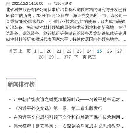
2021/12/2 14:16:00
7196次浏览
北矿科技股份有限公司从事矿冶装备和磁性材料的研究与开发已有
50多年的历史，2004年5月12日在上海证券交易所上市。该公司一
直秉持“服务国家战略，引领行业技术进步”的使命，致力成为高效
矿冶装备、先进磁性材料领域的原创技术策源地和创新高地，在浮
选装备、磁选装备、剥锌机组等关键选冶装备及烧结铁氧体等先进
磁性材料等研究领域代表国家水平，持续位居国内外领先地位。…
首页 上一页
1
...
20
21
22
23
24
25
26
27
28
29
...
377
下一页 尾页
新闻排行榜
一周
每月
让中朝传统友谊之树更加根深叶茂——习近平总书记对朝鲜进行国事访问纪实
《习近平外交文选》第一卷、第二卷出版发行
在习近平文化思想引领下文化和自然遗产保护传承利用工作开创新局面
伟大征程丨延安整风：一次深刻的马克思主义思想教育运动