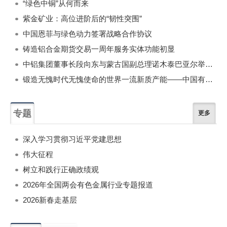
“绿色中铜”从何而来
紫金矿业：高位进阶后的“韧性突围”
中国恩菲与绿色动力签署战略合作协议
铸造铝合金期货交易一周年服务实体功能初显
中铝集团董事长段向东与蒙古国副总理诺木泰巴亚尔举行会谈
锻造无愧时代无愧使命的世界一流新质产能——中国有色金属工业的战略应对与破局之道（二）
专题
更多
深入学习贯彻习近平党建思想
伟大征程
树立和践行正确政绩观
2026年全国两会有色金属行业专题报道
2026新春走基层