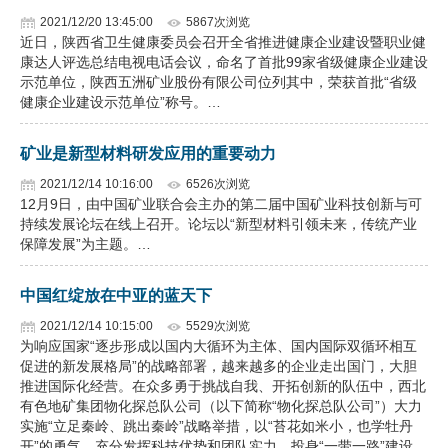
2021/12/20 13:45:00
5867次浏览
近日，陕西省卫生健康委员会召开全省推进健康企业建设暨职业健
康达人评选总结电视电话会议，命名了首批99家省级健康企业建设
示范单位，陕西五洲矿业股份有限公司位列其中，荣获首批“省级
健康企业建设示范单位”称号。…
矿业是新型材料研发应用的重要动力
2021/12/14 10:16:00
6526次浏览
12月9日，由中国矿业联合会主办的第二届中国矿业科技创新与可
持续发展论坛在线上召开。论坛以“新型材料引领未来，传统产业
保障发展”为主题。…
中国红绽放在中亚的蓝天下
2021/12/14 10:15:00
5529次浏览
为响应国家“逐步形成以国内大循环为主体、国内国际双循环相互
促进的新发展格局”的战略部署，越来越多的企业走出国门，大胆
推进国际化经营。在众多勇于挑战自我、开拓创新的队伍中，西北
有色地矿集团物化探总队公司（以下简称“物化探总队公司”）大力
实施“立足秦岭、跳出秦岭”战略举措，以“苔花如米小，也学牡丹
开”的勇气，充分发挥科技优势和团队实力，投身“一带一路”建设，