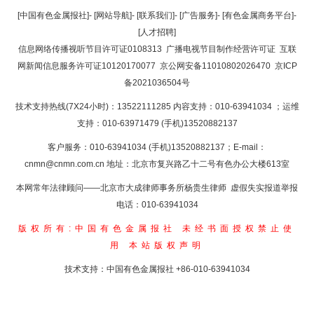
[中国有色金属报社]
-
[网站导航]
-
[联系我们]
-
[广告服务]
-
[有色金属商务平台]
-
[人才招聘]
信息网络传播视听节目许可证0108313
广播电视节目制作经营许可证
互联
网新闻信息服务许可证10120170077
京公网安备11010802026470
京ICP
备2021036504号
技术支持热线(7X24小时)：13522111285 内容支持：010-63941034
；运维
支持：010-63971479 (手机)13520882137
客户服务：010-63941034 (手机)13520882137；E-mail：
cnmn@cnmn.com.cn
地址：北京市复兴路乙十二号有色办公大楼613室
本网常年法律顾问——北京市大成律师事务所杨贵生律师 虚假失实报道举报
电话：010-63941034
版权所有:中国有色金属报社
未经书面授权禁止使
用
本站版权声明
技术支持：中国有色金属报社
+86-010-63941034