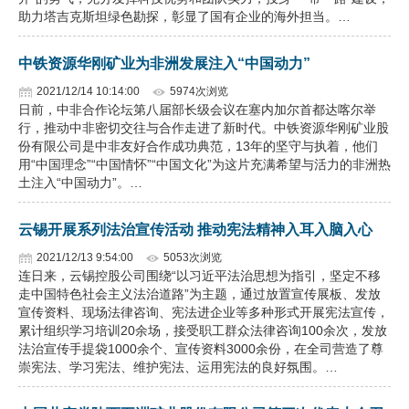
助力塔吉克斯坦绿色勘探，彰显了国有企业的海外担当。…
中铁资源华刚矿业为非洲发展注入“中国动力”
2021/12/14 10:14:00
5974次浏览
日前，中非合作论坛第八届部长级会议在塞内加尔首都达喀尔举
行，推动中非密切交往与合作走进了新时代。中铁资源华刚矿业股
份有限公司是中非友好合作成功典范，13年的坚守与执着，他们
用“中国理念”“中国情怀”“中国文化”为这片充满希望与活力的非洲热
土注入“中国动力”。…
云锡开展系列法治宣传活动 推动宪法精神入耳入脑入心
2021/12/13 9:54:00
5053次浏览
连日来，云锡控股公司围绕“以习近平法治思想为指引，坚定不移
走中国特色社会主义法治道路”为主题，通过放置宣传展板、发放
宣传资料、现场法律咨询、宪法进企业等多种形式开展宪法宣传，
累计组织学习培训20余场，接受职工群众法律咨询100余次，发放
法治宣传手提袋1000余个、宣传资料3000余份，在全司营造了尊
崇宪法、学习宪法、维护宪法、运用宪法的良好氛围。…