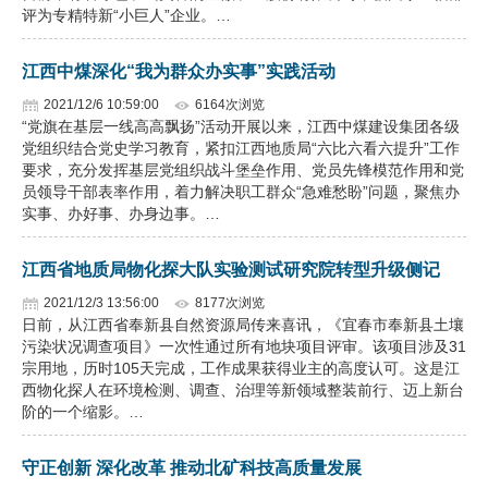
评为专精特新“小巨人”企业。…
江西中煤深化“我为群众办实事”实践活动
2021/12/6 10:59:00
6164次浏览
“党旗在基层一线高高飘扬”活动开展以来，江西中煤建设集团各级
党组织结合党史学习教育，紧扣江西地质局“六比六看六提升”工作
要求，充分发挥基层党组织战斗堡垒作用、党员先锋模范作用和党
员领导干部表率作用，着力解决职工群众“急难愁盼”问题，聚焦办
实事、办好事、办身边事。…
江西省地质局物化探大队实验测试研究院转型升级侧记
2021/12/3 13:56:00
8177次浏览
日前，从江西省奉新县自然资源局传来喜讯，《宜春市奉新县土壤
污染状况调查项目》一次性通过所有地块项目评审。该项目涉及31
宗用地，历时105天完成，工作成果获得业主的高度认可。这是江
西物化探人在环境检测、调查、治理等新领域整装前行、迈上新台
阶的一个缩影。…
守正创新 深化改革 推动北矿科技高质量发展