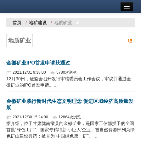
首页
中国有色金属报社主办
广告服务
首页
/
地矿建设
/
地质矿业
要闻
地质矿业
铜镍铅锌
铝
金徽矿业IPO首发申请获通过
稀有稀土
2021/12/31 9:38:00
5780次浏览
12月30日，证监会召开发行审核委员会工作会议，审议并通过金
有色市场
徽矿业的IPO首发申请。…
科技
金徽矿业践行新时代生态文明理念 促进区域经济高质量发
展
镁钛
2021/12/30 15:24:00
12864次浏览
地矿 建设
据介绍，位于甘肃陇南徽县的金徽矿业，是国家工信部授予的全国
首批“绿色工厂”、国家专精特新‘小巨人’企业，被自然资源部列为绿
色矿山建设典范；被誉为“中国绿色第一矿”。…
党建工作