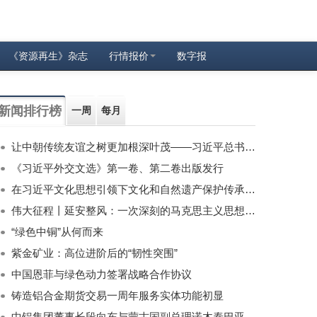
《资源再生》杂志
行情报价
数字报
新闻排行榜
一周
每月
让中朝传统友谊之树更加根深叶茂——习近平总书记对朝鲜进行国事访问纪实
《习近平外交文选》第一卷、第二卷出版发行
在习近平文化思想引领下文化和自然遗产保护传承利用工作开创新局面
伟大征程丨延安整风：一次深刻的马克思主义思想教育运动
“绿色中铜”从何而来
紫金矿业：高位进阶后的“韧性突围”
中国恩菲与绿色动力签署战略合作协议
铸造铝合金期货交易一周年服务实体功能初显
中铝集团董事长段向东与蒙古国副总理诺木泰巴亚尔举行会谈