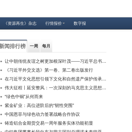
《资源再生》杂志
行情报价
数字报
新闻排行榜
一周
每月
让中朝传统友谊之树更加根深叶茂——习近平总书记对朝鲜进行国事访问纪实
《习近平外交文选》第一卷、第二卷出版发行
在习近平文化思想引领下文化和自然遗产保护传承利用工作开创新局面
伟大征程丨延安整风：一次深刻的马克思主义思想教育运动
“绿色中铜”从何而来
紫金矿业：高位进阶后的“韧性突围”
中国恩菲与绿色动力签署战略合作协议
铸造铝合金期货交易一周年服务实体功能初显
中铝集团董事长段向东与蒙古国副总理诺木泰巴亚尔举行会谈